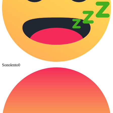
Sonolento
0