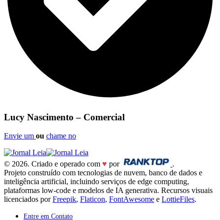
Lucy Nascimento – Comercial
Envie um
ou
chame no
© 2026. Criado e operado com
♥
por
.
Projeto construído com tecnologias de nuvem, banco de dados e
inteligência artificial, incluindo serviços de edge computing,
plataformas low-code e modelos de IA generativa. Recursos visuais
licenciados por
Freepik
,
Flaticon
,
FontAwesome
e
LottieFiles
.
Entre em Contato