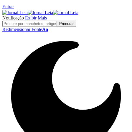
Entrar
Notificação
Exibir Mais
Redimensionar Fonte
Aa