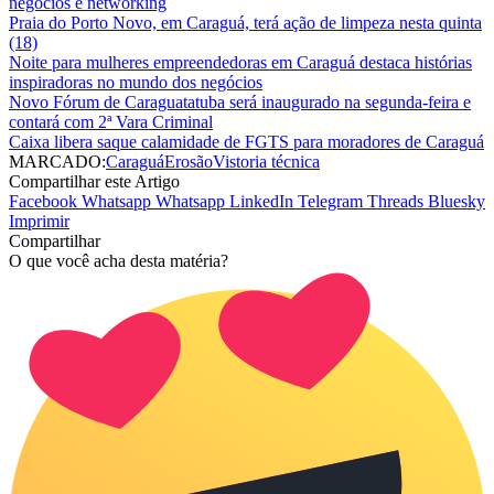
negócios e networking
Praia do Porto Novo, em Caraguá, terá ação de limpeza nesta quinta
(18)
Noite para mulheres empreendedoras em Caraguá destaca histórias
inspiradoras no mundo dos negócios
Novo Fórum de Caraguatatuba será inaugurado na segunda-feira e
contará com 2ª Vara Criminal
Caixa libera saque calamidade de FGTS para moradores de Caraguá
MARCADO:
Caraguá
Erosão
Vistoria técnica
Compartilhar este Artigo
Facebook
Whatsapp
Whatsapp
LinkedIn
Telegram
Threads
Bluesky
Imprimir
Compartilhar
O que você acha desta matéria?