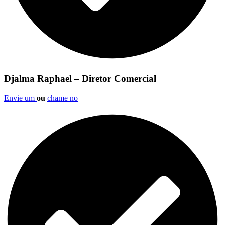
Djalma Raphael – Diretor Comercial
Envie um
ou
chame no