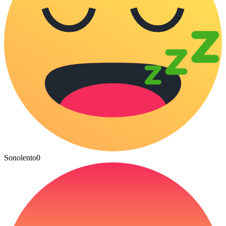
Sonolento
0