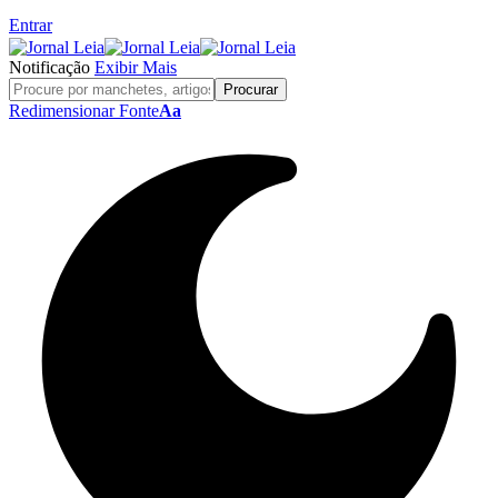
Entrar
Notificação
Exibir Mais
Redimensionar Fonte
Aa