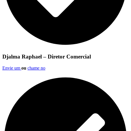
Djalma Raphael – Diretor Comercial
Envie um
ou
chame no