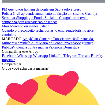
PM que jogou homem da ponte em São Paulo é preso
Polícia Civil apreende armamento de facção em casa no Guarujá
Serramar Shopping e Fundo Social de Caraguá promovem
campanha para arrecadação de lenços
Mais Mercado ou menos Estado?
Quando o preconceito fecha portas, o empreendedorismo abre
caminhos
MARCADO:
Arujá
Clau Camargo
Conscientização
Direitos das
Mulheres
Feminicídio
Lei Maria da Penha
Prevenção
Segurança
Pública
Violência contra mulher
Violência Doméstica
Compartilhar este Artigo
Facebook
Whatsapp
Whatsapp
LinkedIn
Telegram
Threads
Bluesky
Imprimir
Compartilhar
O que você acha desta matéria?