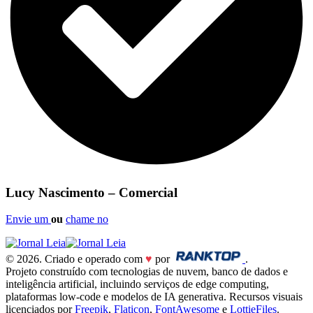
Lucy Nascimento – Comercial
Envie um
ou
chame no
© 2026. Criado e operado com
♥
por
.
Projeto construído com tecnologias de nuvem, banco de dados e
inteligência artificial, incluindo serviços de edge computing,
plataformas low-code e modelos de IA generativa. Recursos visuais
licenciados por
Freepik
,
Flaticon
,
FontAwesome
e
LottieFiles
.