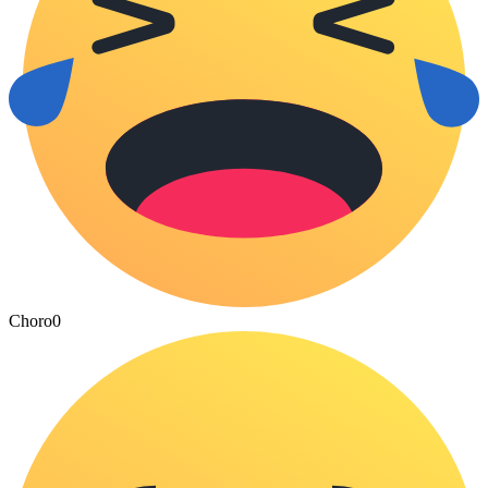
Choro
0