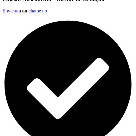
Envie um
ou
chame no