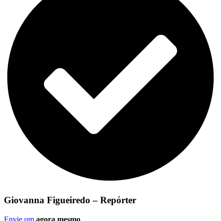
Giovanna Figueiredo – Repórter
Envie um
agora mesmo
.