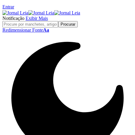
Entrar
Notificação
Exibir Mais
Redimensionar Fonte
Aa