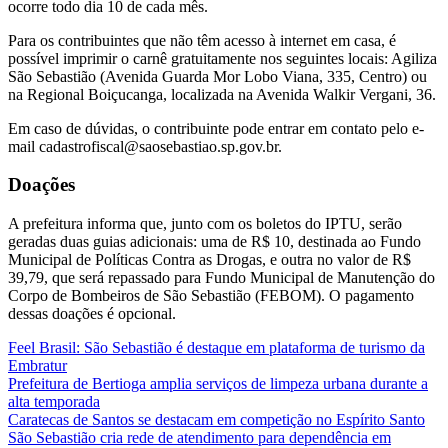
ocorre todo dia 10 de cada mês.
Para os contribuintes que não têm acesso à internet em casa, é
possível imprimir o carnê gratuitamente nos seguintes locais: Agiliza
São Sebastião (Avenida Guarda Mor Lobo Viana, 335, Centro) ou
na Regional Boiçucanga, localizada na Avenida Walkir Vergani, 36.
Em caso de dúvidas, o contribuinte pode entrar em contato pelo e-
mail cadastrofiscal@saosebastiao.sp.gov.br.
Doações
A prefeitura informa que, junto com os boletos do IPTU, serão
geradas duas guias adicionais: uma de R$ 10, destinada ao Fundo
Municipal de Políticas Contra as Drogas, e outra no valor de R$
39,79, que será repassado para Fundo Municipal de Manutenção do
Corpo de Bombeiros de São Sebastião (FEBOM). O pagamento
dessas doações é opcional.
Feel Brasil: São Sebastião é destaque em plataforma de turismo da
Embratur
Prefeitura de Bertioga amplia serviços de limpeza urbana durante a
alta temporada
Caratecas de Santos se destacam em competição no Espírito Santo
São Sebastião cria rede de atendimento para dependência em