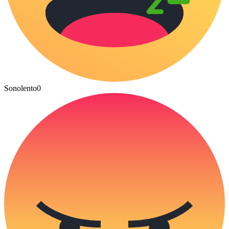
Sonolento
0