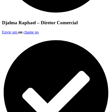
Djalma Raphael – Diretor Comercial
Envie um
ou
chame no