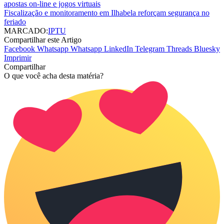
apostas on-line e jogos virtuais
Fiscalização e monitoramento em Ilhabela reforçam segurança no
feriado
MARCADO:
IPTU
Compartilhar este Artigo
Facebook
Whatsapp
Whatsapp
LinkedIn
Telegram
Threads
Bluesky
Imprimir
Compartilhar
O que você acha desta matéria?