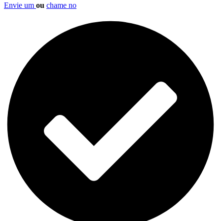
Envie um
ou
chame no