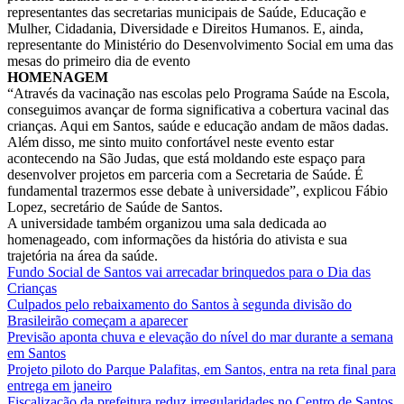
representantes das secretarias municipais de Saúde, Educação e
Mulher, Cidadania, Diversidade e Direitos Humanos. E, ainda,
representante do Ministério do Desenvolvimento Social em uma das
mesas do primeiro dia de evento
HOMENAGEM
“Através da vacinação nas escolas pelo Programa Saúde na Escola,
conseguimos avançar de forma significativa a cobertura vacinal das
crianças. Aqui em
Santos
, saúde e educação andam de mãos dadas.
Além disso, me sinto muito confortável neste evento estar
acontecendo na São Judas, que está moldando este espaço para
desenvolver projetos em parceria com a Secretaria de Saúde. É
fundamental trazermos esse debate à universidade”, explicou Fábio
Lopez, secretário de Saúde de
Santos
.
A universidade também organizou uma sala dedicada ao
homenageado, com informações da história do ativista e sua
trajetória na área da saúde.
Fundo Social de Santos vai arrecadar brinquedos para o Dia das
Crianças
Culpados pelo rebaixamento do Santos à segunda divisão do
Brasileirão começam a aparecer
Previsão aponta chuva e elevação do nível do mar durante a semana
em Santos
Projeto piloto do Parque Palafitas, em Santos, entra na reta final para
entrega em janeiro
Fiscalização da prefeitura reduz irregularidades no Centro de Santos