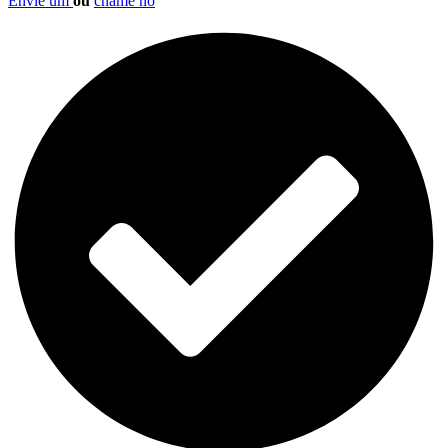
Envie um
ou
chame no