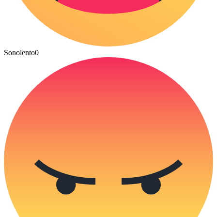
Sonolento
0