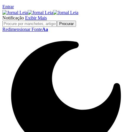
Entrar
Notificação
Exibir Mais
Redimensionar Fonte
Aa