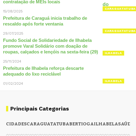
contratação de MEIs locais
CARAGUATATUBA
15/08/2025
Prefeitura de Caraguá inicia trabalho de
rescaldo após forte ventania
CARAGUATATUBA
29/07/2025
Fundo Social de Solidariedade de Ilhabela
promove Varal Solidário com doação de
roupas, calçados e lençóis na sexta-feira (29)
ILHABELA
25/11/2024
Prefeitura de Ilhabela reforça descarte
adequado do lixo reciclável
ILHABELA
01/02/2024
Principais Categorias
CIDADES
CARAGUATATUBA
BERTIOGA
ILHABELA
SAÚDE