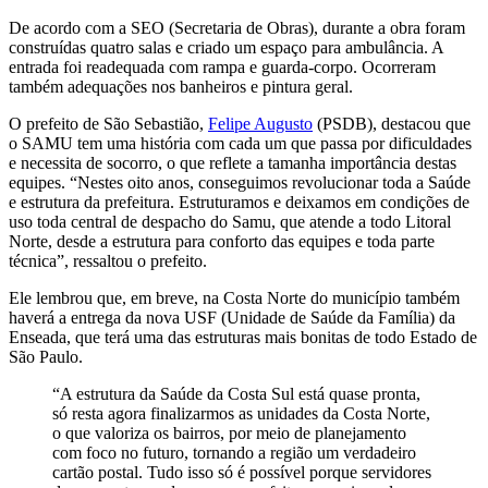
De acordo com a SEO (Secretaria de Obras), durante a obra foram
construídas quatro salas e criado um espaço para ambulância. A
entrada foi readequada com rampa e guarda-corpo. Ocorreram
também adequações nos banheiros e pintura geral.
O prefeito de São Sebastião,
Felipe Augusto
(PSDB), destacou que
o SAMU tem uma história com cada um que passa por dificuldades
e necessita de socorro, o que reflete a tamanha importância destas
equipes. “Nestes oito anos, conseguimos revolucionar toda a Saúde
e estrutura da prefeitura. Estruturamos e deixamos em condições de
uso toda central de despacho do Samu, que atende a todo Litoral
Norte, desde a estrutura para conforto das equipes e toda parte
técnica”, ressaltou o prefeito.
Ele lembrou que, em breve, na Costa Norte do município também
haverá a entrega da nova USF (Unidade de Saúde da Família) da
Enseada, que terá uma das estruturas mais bonitas de todo Estado de
São Paulo.
“A estrutura da Saúde da Costa Sul está quase pronta,
só resta agora finalizarmos as unidades da Costa Norte,
o que valoriza os bairros, por meio de planejamento
com foco no futuro, tornando a região um verdadeiro
cartão postal. Tudo isso só é possível porque servidores