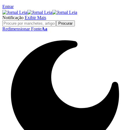
Entrar
Notificação
Exibir Mais
Redimensionar Fonte
Aa