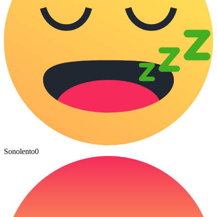
Sonolento
0