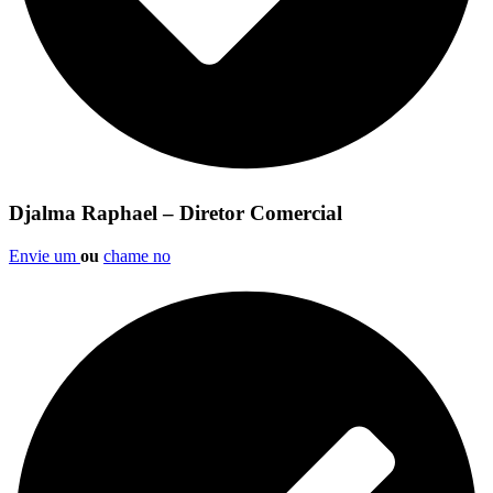
Djalma Raphael – Diretor Comercial
Envie um
ou
chame no