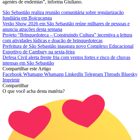
agentes de endemias”, informa Giuliano.
São Sebastião realiza reunião comunitária sobre regularização
fundiária em Boiçucanga
Verão Show 2026 em São Sebastião reúne milhares de pessoas e
anuncia atrações desta semana
Projeto “Brinquedoteca – Construindo Cultura” incentiva a leitura
com atividades lúdicas e doação de brinquedotecas
Prefeitura de São Sebastião inaugura novo Complexo Educacional
Esportivo de Cambury na sexta-feira
Defesa Civil alerta frente fria com ventos fortes e risco de chuvas
intensas em São Sebastião
Compartilhar este Artigo
Facebook
Whatsapp
Whatsapp
LinkedIn
Telegram
Threads
Bluesky
Imprimir
Compartilhar
O que você acha desta matéria?