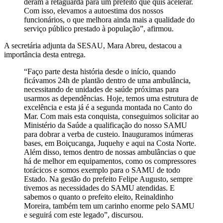
deram a retaguarda para um prefeito que quis acelerar.
Com isso, elevamos a autoestima dos nossos
funcionários, o que melhora ainda mais a qualidade do
serviço público prestado à população”, afirmou.
A secretária adjunta da SESAU, Mara Abreu, destacou a
importância desta entrega.
“Faço parte desta história desde o início, quando
ficávamos 24h de plantão dentro de uma ambulância,
necessitando de unidades de saúde próximas para
usarmos as dependências. Hoje, temos uma estrutura de
excelência e esta já é a segunda montada no Canto do
Mar. Com mais esta conquista, conseguimos solicitar ao
Ministério da Saúde a qualificação do nosso SAMU
para dobrar a verba de custeio. Inauguramos inúmeras
bases, em Boiçucanga, Juquehy e aqui na Costa Norte.
Além disso, temos dentro de nossas ambulâncias o que
há de melhor em equipamentos, como os compressores
torácicos e somos exemplo para o SAMU de todo
Estado. Na gestão do prefeito Felipe Augusto, sempre
tivemos as necessidades do SAMU atendidas. E
sabemos o quanto o prefeito eleito, Reinaldinho
Moreira, também tem um carinho enorme pelo SAMU
e seguirá com este legado”, discursou.