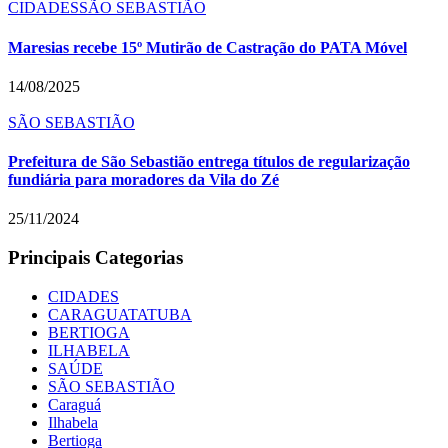
CIDADES
SÃO SEBASTIÃO
Maresias recebe 15º Mutirão de Castração do PATA Móvel
14/08/2025
SÃO SEBASTIÃO
Prefeitura de São Sebastião entrega títulos de regularização
fundiária para moradores da Vila do Zé
25/11/2024
Principais Categorias
CIDADES
CARAGUATATUBA
BERTIOGA
ILHABELA
SAÚDE
SÃO SEBASTIÃO
Caraguá
Ilhabela
Bertioga