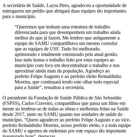
A secretária de Saúde, Laysa Pires, agradeceu a oportunidade de
entregarem um prédio que abrigará duas equipes tão importantes
para o município.
“Queremos que tenham uma estrutura de trabalho
diferenciada para que desempenhem um trabalho ainda
melhor do que já fazem. Me lembro que antigamente a
equipe do SAMU compartilhava um mesmo corredor
que as equipes de USF. Tudo foi melhorado,
aprimorado e totalmente estruturado pela atual gestão.
Isso tudo honra o trabalho feito por estas equipes ao
município com foco em descentralizar o trabalho e nos
aproximar ainda mais da população. Agradeço ao
prefeito Felipe Augusto e ao prefeito eleito Reinaldinho
Moreira, que continuará tendo este olhar todo especial
para a Saúde”, ressaltou a secretária.
O presidente da Fundação de Saúde Pública de São Sebastião
(FSPSS), Carlos Craveiro, compartilhou que passa um filme em
mente ao lembrar-se de todas as obras e melhorias feitas na Saúde
desde 2017, tanto no SAMU quanto nas unidades de saúde do
município. “Quero agradecer ao prefeito Felipe Augusto e ao vice-
prefeito Reinaldinho Moreira, nosso prefeito eleito, e a toda equipe
do SAMU e agentes de endemias por este espaço tão importante
inaugurado hoje”, destacou.