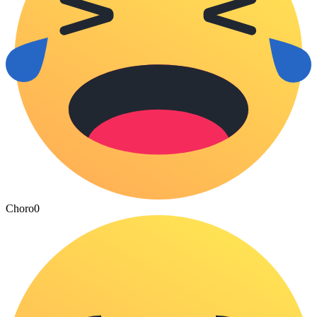
Choro
0