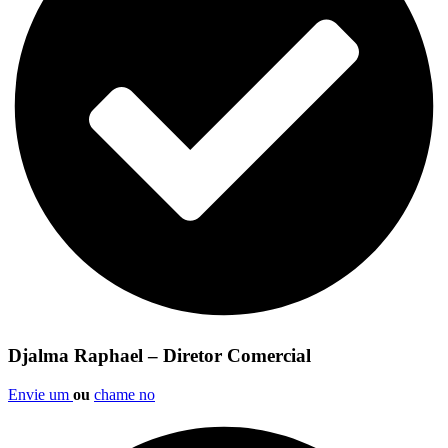
Djalma Raphael – Diretor Comercial
Envie um
ou
chame no