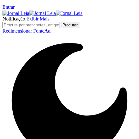
Entrar
Notificação
Exibir Mais
Redimensionar Fonte
Aa