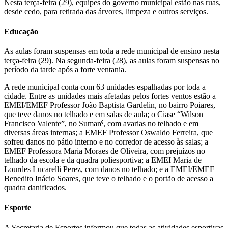
Nesta terça-feira (29), equipes do governo municipal estão nas ruas,
desde cedo, para retirada das árvores, limpeza e outros serviços.
Educação
As aulas foram suspensas em toda a rede municipal de ensino nesta
terça-feira (29). Na segunda-feira (28), as aulas foram suspensas no
período da tarde após a forte ventania.
A rede municipal conta com 63 unidades espalhadas por toda a
cidade. Entre as unidades mais afetadas pelos fortes ventos estão a
EMEI/EMEF Professor João Baptista Gardelin, no bairro Poiares,
que teve danos no telhado e em salas de aula; o Ciase “Wilson
Francisco Valente”, no Sumaré, com avarias no telhado e em
diversas áreas internas; a EMEF Professor Oswaldo Ferreira, que
sofreu danos no pátio interno e no corredor de acesso às salas; a
EMEF Professora Maria Moraes de Oliveira, com prejuízos no
telhado da escola e da quadra poliesportiva; a EMEI Maria de
Lourdes Lucarelli Perez, com danos no telhado; e a EMEI/EMEF
Benedito Inácio Soares, que teve o telhado e o portão de acesso a
quadra danificados.
Esporte
A Secretaria de Esportes informou que todas as atividades esportivas