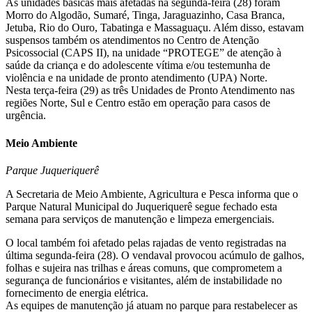
As unidades básicas mais afetadas na segunda-feira (28) foram
Morro do Algodão, Sumaré, Tinga, Jaraguazinho, Casa Branca,
Jetuba, Rio do Ouro, Tabatinga e Massaguaçu. Além disso, estavam
suspensos também os atendimentos no Centro de Atenção
Psicossocial (CAPS II), na unidade “PROTEGE” de atenção à
saúde da criança e do adolescente vítima e/ou testemunha de
violência e na unidade de pronto atendimento (UPA) Norte.
Nesta terça-feira (29) as três Unidades de Pronto Atendimento nas
regiões Norte, Sul e Centro estão em operação para casos de
urgência.
Meio Ambiente
Parque Juqueriquerê
A Secretaria de Meio Ambiente, Agricultura e Pesca informa que o
Parque Natural Municipal do Juqueriquerê segue fechado esta
semana para serviços de manutenção e limpeza emergenciais.
O local também foi afetado pelas rajadas de vento registradas na
última segunda-feira (28). O vendaval provocou acúmulo de galhos,
folhas e sujeira nas trilhas e áreas comuns, que comprometem a
segurança de funcionários e visitantes, além de instabilidade no
fornecimento de energia elétrica.
As equipes de manutenção já atuam no parque para restabelecer as