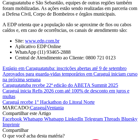
Caraguatatuba e São Sebastião, equipes de outras regiões também
foram mobilizadas. As ações estão sendo realizadas em parceria com
a Defesa Civil, Corpo de Bombeiros e órgãos municipais.
A EDP orienta que a população não se aproxime de fios ou cabos
caídos e, em caso de ocorrências, os canais de atendimento são:
Site:
www.edp.com.br
Aplicativo EDP Online
WhatsApp (11) 93465-2888
Central de Atendimento ao Cliente: 0800 721 0123
Estágio em Caraguatatuba: inscrições abertas até 9 de setembro
Aprovados para guarda-vidas temporários em Caraguá iniciam curso
na próxima semana
Caraguatatuba recebe 22ª edição do ABETA Summit 2025
Caraguá inicia Refis 2026 com até 100% de desconto em juros e
multas
Caraguá recebe 1° Hackathon do Litoral Norte
MARCADO:
Caraguá
Ventania
Compartilhar este Artigo
Facebook
Whatsapp
Whatsapp
LinkedIn
Telegram
Threads
Bluesky
Imprimir
Compartilhar
O que você acha desta matéria?