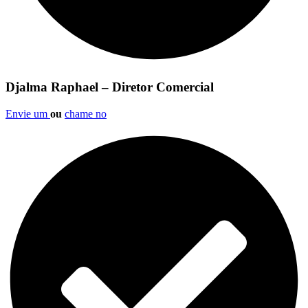
Djalma Raphael – Diretor Comercial
Envie um
ou
chame no