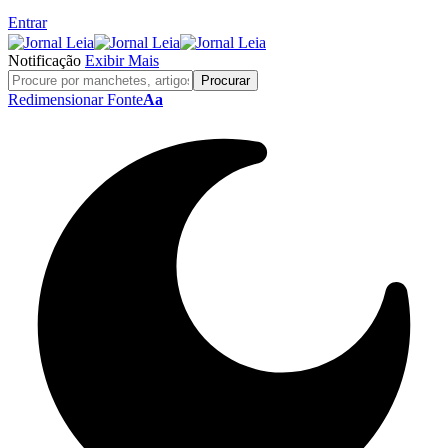
Entrar
Notificação
Exibir Mais
Redimensionar Fonte
Aa