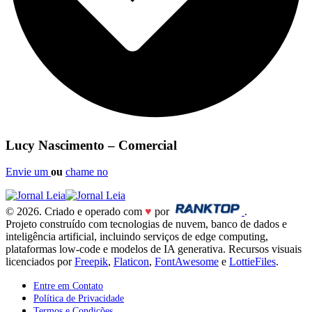
Lucy Nascimento – Comercial
Envie um
ou
chame no
© 2026. Criado e operado com
♥
por
.
Projeto construído com tecnologias de nuvem, banco de dados e
inteligência artificial, incluindo serviços de edge computing,
plataformas low-code e modelos de IA generativa. Recursos visuais
licenciados por
Freepik
,
Flaticon
,
FontAwesome
e
LottieFiles
.
Entre em Contato
Política de Privacidade
Termos e Condições