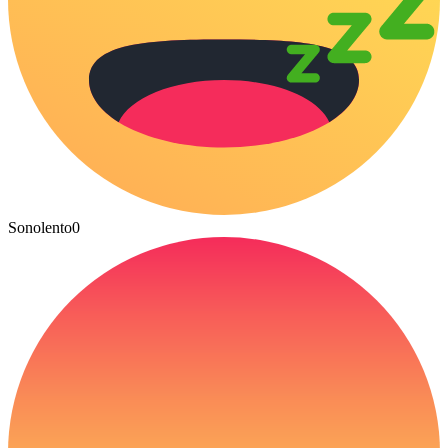
Sonolento
0