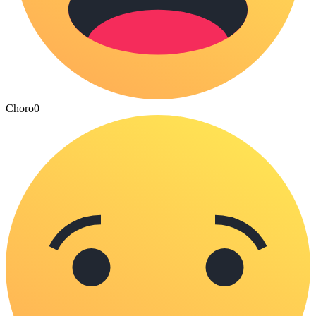
Choro
0