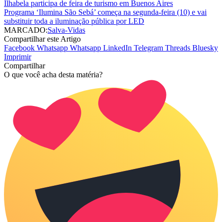
Ilhabela participa de feira de turismo em Buenos Aires
Programa ‘Ilumina São Sebá’ começa na segunda-feira (10) e vai
substituir toda a iluminação pública por LED
MARCADO:
Salva-Vidas
Compartilhar este Artigo
Facebook
Whatsapp
Whatsapp
LinkedIn
Telegram
Threads
Bluesky
Imprimir
Compartilhar
O que você acha desta matéria?