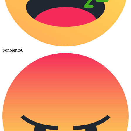
Sonolento
0