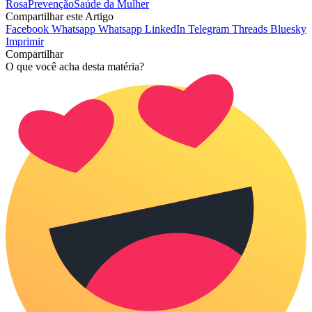
Rosa
Prevenção
Saúde da Mulher
Compartilhar este Artigo
Facebook
Whatsapp
Whatsapp
LinkedIn
Telegram
Threads
Bluesky
Imprimir
Compartilhar
O que você acha desta matéria?