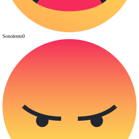
Sonolento
0