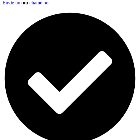
Envie um
ou
chame no