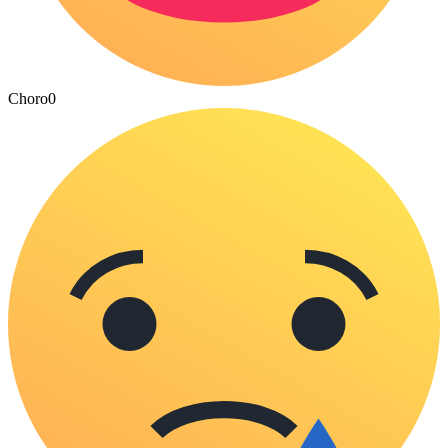
Choro
0