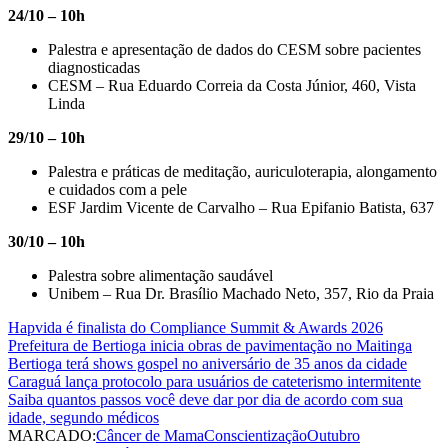
24/10 – 10h
Palestra e apresentação de dados do CESM sobre pacientes
diagnosticadas
CESM – Rua Eduardo Correia da Costa Júnior, 460, Vista
Linda
29/10 – 10h
Palestra e práticas de meditação, auriculoterapia, alongamento
e cuidados com a pele
ESF Jardim Vicente de Carvalho – Rua Epifanio Batista, 637
30/10 – 10h
Palestra sobre alimentação saudável
Unibem – Rua Dr. Brasílio Machado Neto, 357, Rio da Praia
Hapvida é finalista do Compliance Summit & Awards 2026
Prefeitura de Bertioga inicia obras de pavimentação no Maitinga
Bertioga terá shows gospel no aniversário de 35 anos da cidade
Caraguá lança protocolo para usuários de cateterismo intermitente
Saiba quantos passos você deve dar por dia de acordo com sua
idade, segundo médicos
MARCADO:
Câncer de Mama
Conscientização
Outubro