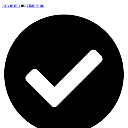
Envie um
ou
chame no