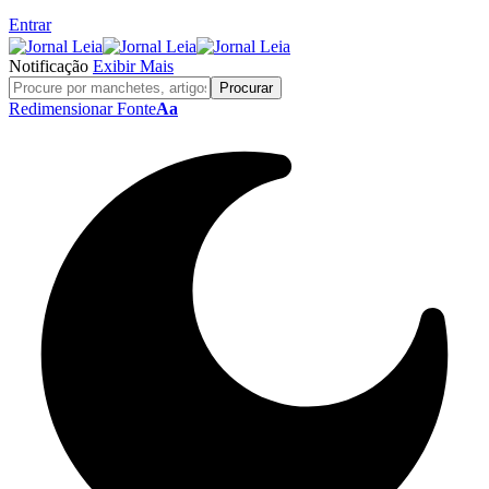
Entrar
Notificação
Exibir Mais
Redimensionar Fonte
Aa