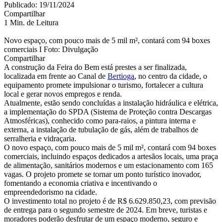
Publicado: 19/11/2024
Compartilhar
1 Min. de Leitura
Novo espaço, com pouco mais de 5 mil m², contará com 94 boxes
comerciais I Foto: Divulgação
Compartilhar
A construção da Feira do Bem está prestes a ser finalizada,
localizada em frente ao Canal de
Bertioga
, no centro da cidade, o
equipamento promete impulsionar o turismo, fortalecer a cultura
local e gerar novos empregos e renda.
Atualmente, estão sendo concluídas a instalação hidráulica e elétrica,
a implementação do SPDA (Sistema de Proteção contra Descargas
Atmosféricas), conhecido como para-raios, a pintura interna e
externa, a instalação de tubulação de gás, além de trabalhos de
serralheria e vidraçaria.
O novo espaço, com pouco mais de 5 mil m², contará com 94 boxes
comerciais, incluindo espaços dedicados a artesãos locais, uma praça
de alimentação, sanitários modernos e um estacionamento com 165
vagas. O projeto promete se tornar um ponto turístico inovador,
fomentando a economia criativa e incentivando o
empreendedorismo na cidade.
O investimento total no projeto é de R$ 6.629.850,23, com previsão
de entrega para o segundo semestre de 2024. Em breve, turistas e
moradores poderão desfrutar de um espaço moderno, seguro e