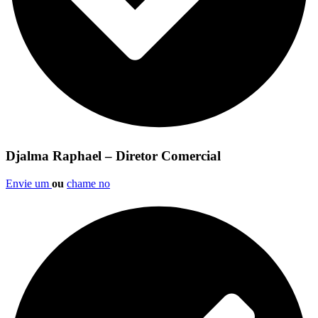
Djalma Raphael – Diretor Comercial
Envie um
ou
chame no