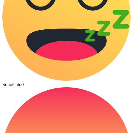
Sonolento
0