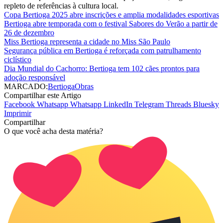
repleto de referências à cultura local.
Copa Bertioga 2025 abre inscrições e amplia modalidades esportivas
Bertioga abre temporada com o festival Sabores do Verão a partir de
26 de dezembro
Miss Bertioga representa a cidade no Miss São Paulo
Segurança pública em Bertioga é reforçada com patrulhamento
ciclístico
Dia Mundial do Cachorro: Bertioga tem 102 cães prontos para
adoção responsável
MARCADO:
Bertioga
Obras
Compartilhar este Artigo
Facebook
Whatsapp
Whatsapp
LinkedIn
Telegram
Threads
Bluesky
Imprimir
Compartilhar
O que você acha desta matéria?