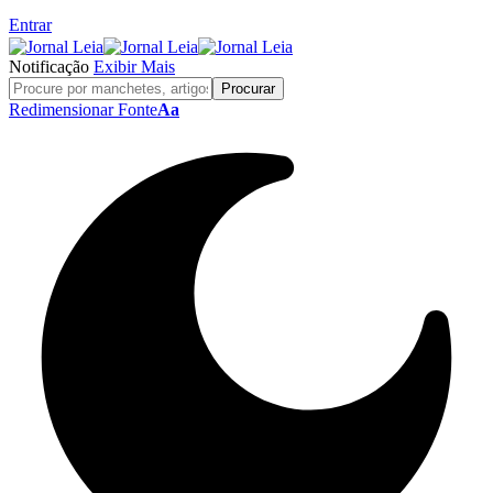
Entrar
Notificação
Exibir Mais
Redimensionar Fonte
Aa