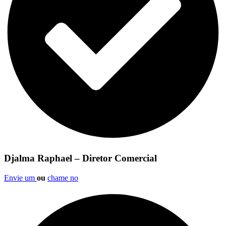
Djalma Raphael – Diretor Comercial
Envie um
ou
chame no