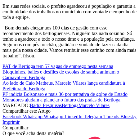
Em suas redes sociais, o prefeito agradeceu à população e garantiu a
continuidade dos trabalhos no município com vontade e empenho de
toda a equipe.
“Bom demais chegar aos 100 dias de gestão com esse
reconhecimento dos bertioguenses. Ninguém faz nada sozinho. Só
tenho a agradecer a todo o nosso time e a população pela confiança.
Seguimos com pés no chão, gratidão e vontade de fazer cada dia
mais pela nossa cidade. Vamos retribuir esse carinho com ainda mais
trabalho”, frisou.
PAT de Bertioga tem 57 vagas de emprego nesta semana
Bloquinhos, bailes e desfiles de escolas de samba animam o
Carnaval em Bertioga
Ao lado de Caio Matheus, Marcelo Vilares lança candidatura à
Prefeitura de Bertioga
PF indicia Bolsonaro e mais 36 por tentativa de golpe de Estado
Moradores ajudam a planejar o futuro das praias de Bertioga
MARCADO:
Badra Pesquisas
Bertioga
Marcelo Vilares
Compartilhar este Artigo
Facebook
Whatsapp
Whatsapp
LinkedIn
Telegram
Threads
Bluesky
Imprimir
Compartilhar
O que você acha desta matéria?