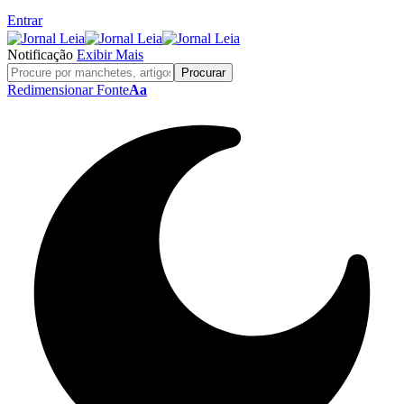
Entrar
Notificação
Exibir Mais
Redimensionar Fonte
Aa