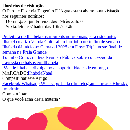
Horários de visitação
O Parque Fazenda Engenho D’Água estará aberto para visitação
nos seguintes horários:
– Domingo a quinta-feira: das 19h às 23h30
– Sexta-feira e sábado: das 19h às 24h
Prefeitura de Ilhabela distribui kits nutricionais para estudantes
Ilhabela realiza Virada Cultural no Portinho neste fim de semana
Ilhabela dá início ao Carnaval 2025 em Dose Tripla neste final de
semana na Praia Grande
Toninho Colucci lidera Reunião Pública sobre concessão da
travessia de balsas em Ilhabela
PAT de Ilhabela divulga novas oportunidades de emprego
MARCADO:
Ilhabela
Natal
Compartilhar este Artigo
Facebook
Whatsapp
Whatsapp
LinkedIn
Telegram
Threads
Bluesky
Imprimir
Compartilhar
O que você acha desta matéria?