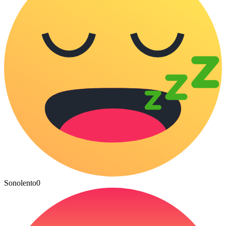
Sonolento
0