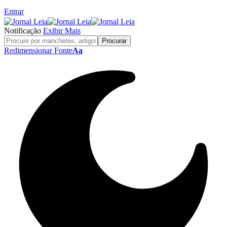
Entrar
Notificação
Exibir Mais
Redimensionar Fonte
Aa