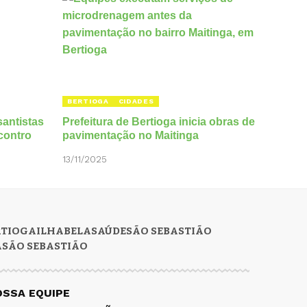
BERTIOGA
CIDADES
santistas
Prefeitura de Bertioga inicia obras de
ncontro
pavimentação no Maitinga
13/11/2025
RTIOGA
ILHABELA
SAÚDE
SÃO SEBASTIÃO
A
SÃO SEBASTIÃO
OSSA EQUIPE