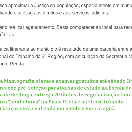
busca aproximar a Justiça da população, especialmente em mun
iando o acesso aos direitos e aos serviços judiciais.
rio realizar agendamento. Basta comparecer ao local para rec
rídicas.
tiça Itinerante ao município é resultado de uma parceria entre a
onal do Trabalho da 2ª Região, com articulação da Secretaria 
lho e Renda.
da Mamografia oferece exames gratuitos até sábado (1
recebe pré-seleção para bolsas de estudo na Escola do
a de Bertioga entrega 20 títulos de regularização fun
ira “lombofaixa” na Praia Preta e melhora trânsito
Crianças será realizada em outubro em Caraguá