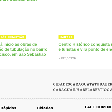
SÃO SEBASTIÃO
SANTOS
 início as obras de
Centro Histórico conquista 
o de tubulação no bairro
e turistas e vira ponto de e
cisco, em São Sebastião
21/01/2026
5
CIDADES
CARAGUATATUBA
BE
CARAGUÁ
ILHABELA
BERTIOG
FALE COM N
 Rápidos
Cidades