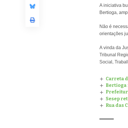
A iniciativa 
Bertioga, ampl
Não é necessá
orientações ju
A vinda da Jus
Tribunal Regi
Social, Traba
Carreta 
Bertioga 
Prefeitur
Sesep ret
Rua das 