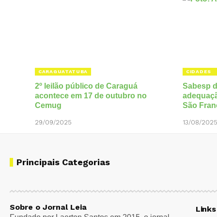
CARAGUATATUBA
CIDADES
2º leilão público de Caraguá
Sabesp dá
acontece em 17 de outubro no
adequaçã
Cemug
São Fran
29/09/2025
13/08/202
Principais Categorias
Sobre o Jornal Leia
Links