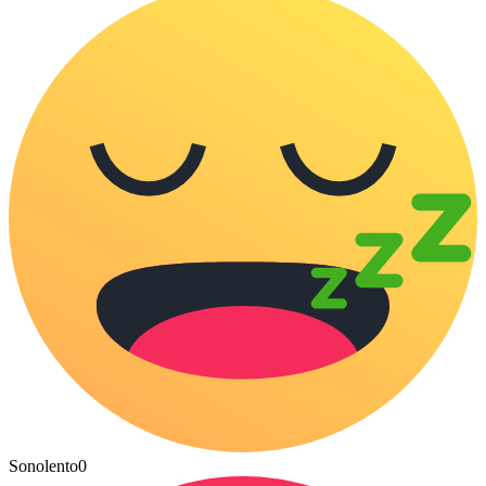
Sonolento
0