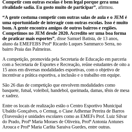
Competir com outras escolas é bem legal porque gera uma
rivalidade sadia. Eu gosto muito de participar”
, afirmou.
“A gente costuma competir com outras salas de aula e o JEM é
uma oportunidade de interagir com outras escolas. Isso é muito
bom. A gente encontra amigos de outros bairros e regiões.
Competimos no JEM desde 2020. Acredito ser uma boa forma
de praticar mais esportes”
, disse Samuel Batista, de 13 anos,
aluno da EMEFEBS Profº Ricardo Luques Sammarco Serra, no
bairro Praia das Palmeiras.
A competição, promovida pela Secretaria de Educação em parceria
com a Secretaria de Esportes e Recreação, reúne estudantes de oito a
15 anos em diversas modalidades esportivas, com o objetivo de
incentivar a prática esportiva, a inclusão e o trabalho em equipe.
São 26 dias de competição que envolvem modalidades como
basquete, futsal, voleibol, handebol, queimada, damas, tênis de mesa
e xadrez.
Entre os locais de realização estão o Centro Esportivo Municipal
Ubaldo Gonçalves, o Cemug, o Ciase Adhemar Pereira de Barros
(Travessão) e unidades escolares como as EMEFs Prof. Luiz Silvar
do Prado, Profª Maria Moraes de Oliveira, Profª Antonia Antunes
Arouca e Profª Maria Carlita Saraiva Guedes, entre outras.