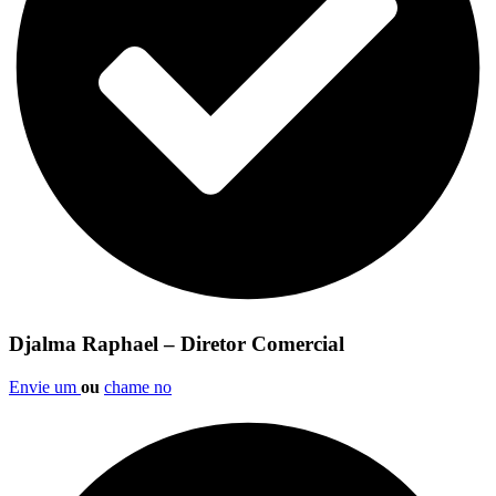
Djalma Raphael – Diretor Comercial
Envie um
ou
chame no