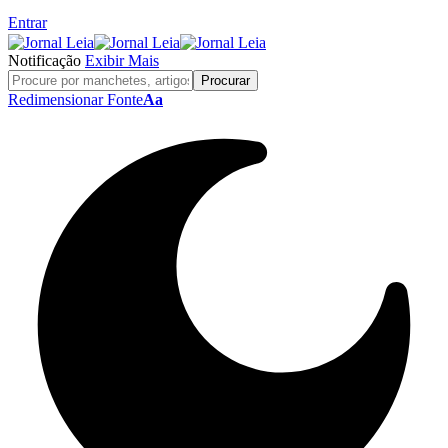
Entrar
Notificação
Exibir Mais
Redimensionar Fonte
Aa