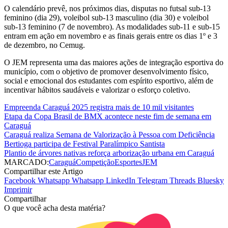
O calendário prevê, nos próximos dias, disputas no futsal sub-13
feminino (dia 29), voleibol sub-13 masculino (dia 30) e voleibol
sub-13 feminino (7 de novembro). As modalidades sub-11 e sub-15
entram em ação em novembro e as finais gerais entre os dias 1º e 3
de dezembro, no Cemug.
O JEM representa uma das maiores ações de integração esportiva do
município, com o objetivo de promover desenvolvimento físico,
social e emocional dos estudantes com espírito esportivo, além de
incentivar hábitos saudáveis e valorizar o esforço coletivo.
Empreenda Caraguá 2025 registra mais de 10 mil visitantes
Etapa da Copa Brasil de BMX acontece neste fim de semana em
Caraguá
Caraguá realiza Semana de Valorização à Pessoa com Deficiência
Bertioga participa de Festival Paralímpico Santista
Plantio de árvores nativas reforça arborização urbana em Caraguá
MARCADO:
Caraguá
Competição
Esportes
JEM
Compartilhar este Artigo
Facebook
Whatsapp
Whatsapp
LinkedIn
Telegram
Threads
Bluesky
Imprimir
Compartilhar
O que você acha desta matéria?