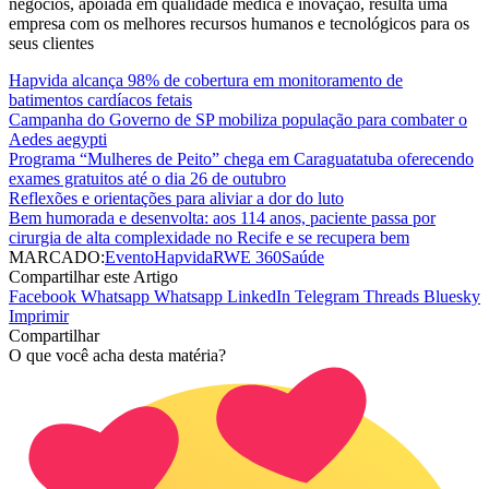
negócios, apoiada em qualidade médica e inovação, resulta uma
empresa com os melhores recursos humanos e tecnológicos para os
seus clientes
Hapvida alcança 98% de cobertura em monitoramento de
batimentos cardíacos fetais
Campanha do Governo de SP mobiliza população para combater o
Aedes aegypti
Programa “Mulheres de Peito” chega em Caraguatatuba oferecendo
exames gratuitos até o dia 26 de outubro
Reflexões e orientações para aliviar a dor do luto
Bem humorada e desenvolta: aos 114 anos, paciente passa por
cirurgia de alta complexidade no Recife e se recupera bem
MARCADO:
Evento
Hapvida
RWE 360
Saúde
Compartilhar este Artigo
Facebook
Whatsapp
Whatsapp
LinkedIn
Telegram
Threads
Bluesky
Imprimir
Compartilhar
O que você acha desta matéria?