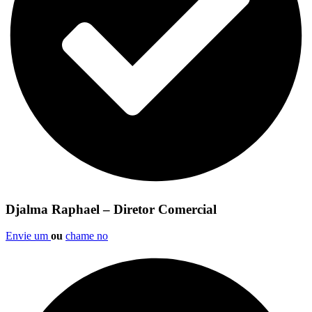
Djalma Raphael – Diretor Comercial
Envie um
ou
chame no