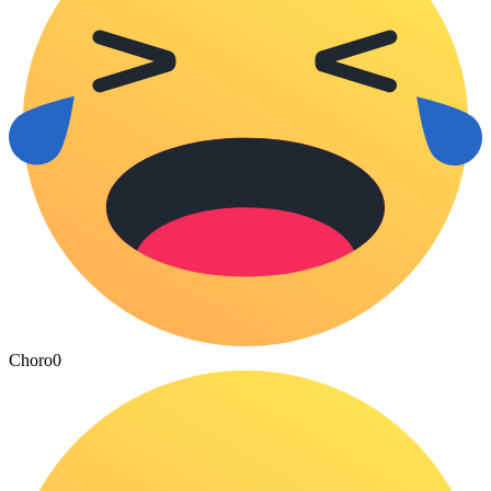
Choro
0