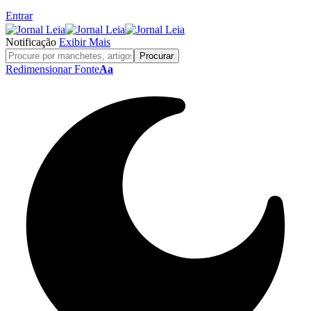
Entrar
Notificação
Exibir Mais
Redimensionar Fonte
Aa