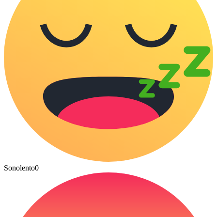
Sonolento
0