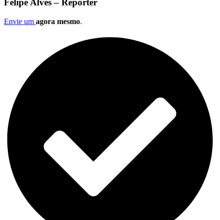
Felipe Alves – Repórter
Envie um
agora mesmo
.