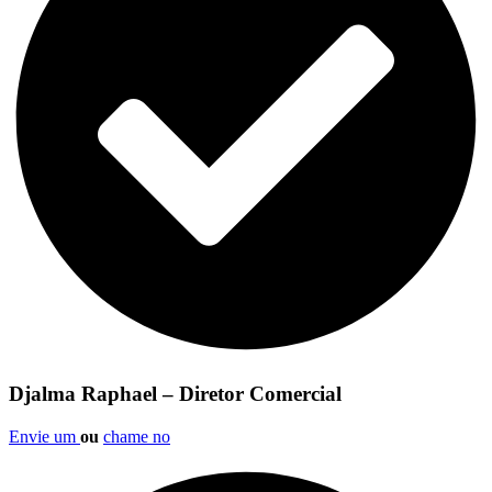
Djalma Raphael – Diretor Comercial
Envie um
ou
chame no