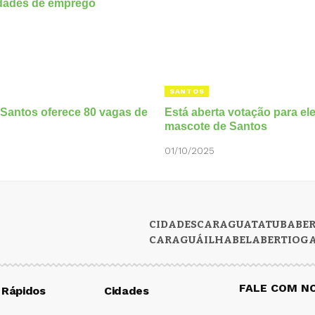
SANTOS
Santos oferece 80 vagas de
Está aberta votação para el
mascote de Santos
01/10/2025
CIDADES
CARAGUATATUBA
BE
CARAGUÁ
ILHABELA
BERTIOG
FALE COM N
 Rápidos
Cidades