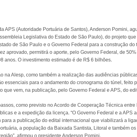
da APS (Autoridade Portuária de Santos), Anderson Pomini, ag
ssembleia Legislativa do Estado de São Paulo), do projeto que ra
tado de São Paulo e o Governo Federal para a construção do 
vez aprovado, permitirá o aporte, pelo Governo Federal, de 50%
8 anos. O investimento estimado é de R$ 6 bilhões.
o na Alesp, como também a realização das audiências pública
ão essenciais para o andamento do cronograma do túnel, feito p
 que vem, na publicação, pelo Governo Federal e APS, do edita
assos, como previsto no Acordo de Cooperação Técnica entre 
blicas e a expedição da licença. “O Governo Federal e a APS 
para a publicação do edital internacional que viabilizará a lig
rtuária, a população da Baixada Santista, Litoral e também os
região”, afirmou o presidente Anderson Pomini.