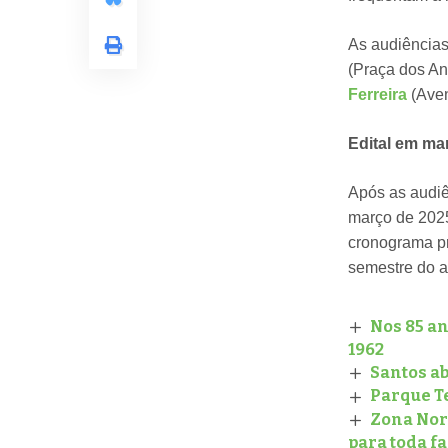
As audiências
(Praça dos An
Ferreira
(Aven
Edital em m
Após as audiê
março de 2025
cronograma pr
semestre do 
Nos 85 an
1962
Santos a
Parque Te
Zona Noro
para toda f