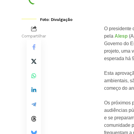
Foto: Divulgação
O presidente 
pela
Alesp
(A
Compartilhar
Governo do Es
projeto, uma 
esperada há 9
Esta aprovaçã
ambientais, s
começo do ano
Os próximos p
audiências pú
e se preparam 
comunidade po
frequentam a 