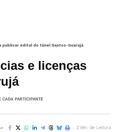
 publicar edital do túnel Santos-Guarujá
ias e licenças
rujá
E CADA PARTICIPANTE
2 Min. de Leitura
ar