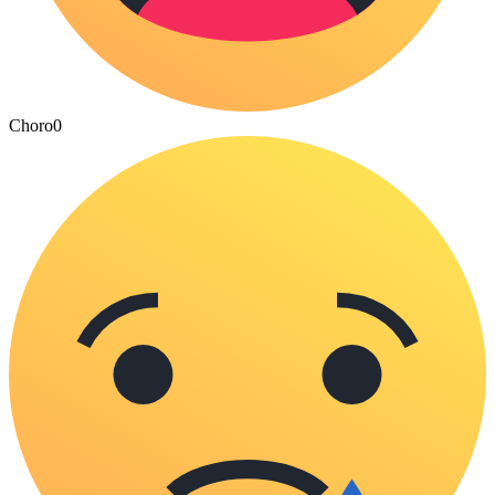
Choro
0