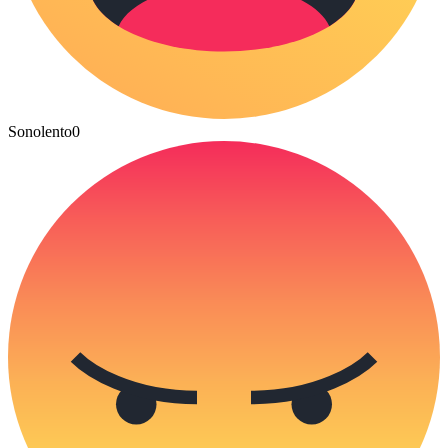
Sonolento
0