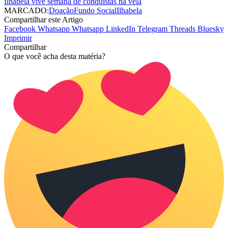
Ilhabela vive semana de conquistas na vela
MARCADO:
Doação
Fundo Social
Ilhabela
Compartilhar este Artigo
Facebook
Whatsapp
Whatsapp
LinkedIn
Telegram
Threads
Bluesky
Imprimir
Compartilhar
O que você acha desta matéria?