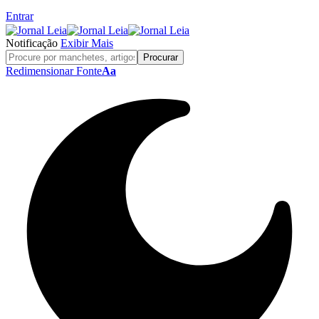
Entrar
Notificação
Exibir Mais
Redimensionar Fonte
Aa