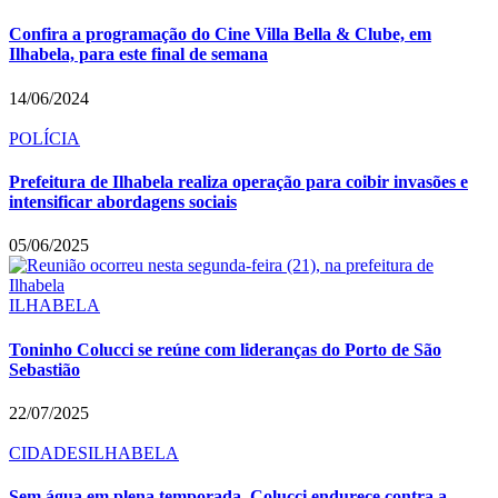
Confira a programação do Cine Villa Bella & Clube, em
Ilhabela, para este final de semana
14/06/2024
POLÍCIA
Prefeitura de Ilhabela realiza operação para coibir invasões e
intensificar abordagens sociais
05/06/2025
ILHABELA
Toninho Colucci se reúne com lideranças do Porto de São
Sebastião
22/07/2025
CIDADES
ILHABELA
Sem água em plena temporada, Colucci endurece contra a