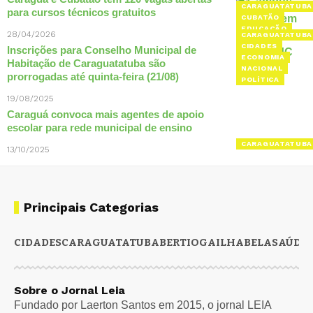
CARAGUATATUBA
para cursos técnicos gratuitos
CUBATÃO
EDUCAÇÃO
28/04/2026
CARAGUATATUBA
CIDADES
Inscrições para Conselho Municipal de
ECONOMIA
Habitação de Caraguatatuba são
NACIONAL
prorrogadas até quinta-feira (21/08)
POLÍTICA
19/08/2025
Caraguá convoca mais agentes de apoio
escolar para rede municipal de ensino
CARAGUATATUBA
13/10/2025
Principais Categorias
CIDADES
CARAGUATATUBA
BERTIOGA
ILHABELA
SAÚDE
Sobre o Jornal Leia
Fundado por Laerton Santos em 2015, o jornal LEIA