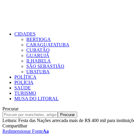
CIDADES
BERTIOGA
CARAGUATATUBA
CUBATÃO
GUARUJÁ
ILHABELA
SÃO SEBASTIÃO
UBATUBA
POLÍTICA
POLÍCIA
SAÚDE
TURISMO
MUSA DO LITORAL
Procurar
Leitura:
Festa das Nações arrecada mais de R$ 400 mil para instituiç
Compartilhar
Redimensionar Fonte
Aa