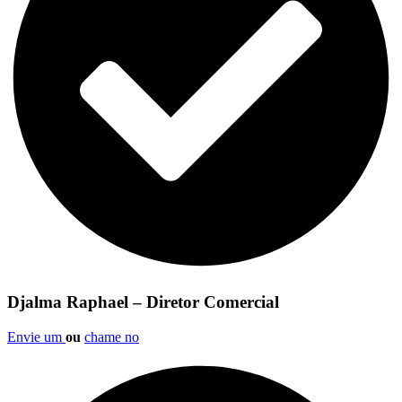
Djalma Raphael – Diretor Comercial
Envie um
ou
chame no