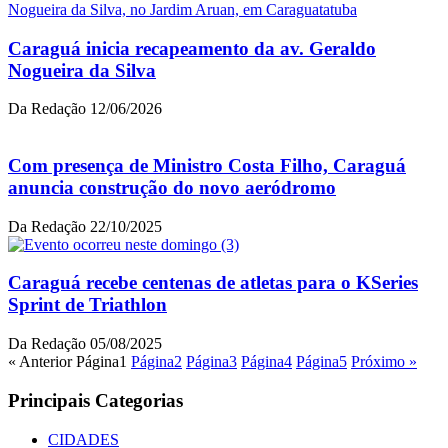
Caraguá inicia recapeamento da av. Geraldo
Nogueira da Silva
Da Redação
12/06/2026
Com presença de Ministro Costa Filho, Caraguá
anuncia construção do novo aeródromo
Da Redação
22/10/2025
Caraguá recebe centenas de atletas para o KSeries
Sprint de Triathlon
Da Redação
05/08/2025
« Anterior
Página
1
Página
2
Página
3
Página
4
Página
5
Próximo »
Principais Categorias
CIDADES