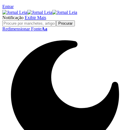
Entrar
Notificação
Exibir Mais
Redimensionar Fonte
Aa