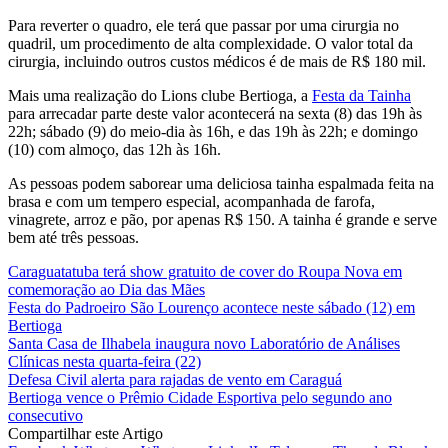
Para reverter o quadro, ele terá que passar por uma cirurgia no
quadril, um procedimento de alta complexidade. O valor total da
cirurgia, incluindo outros custos médicos é de mais de R$ 180 mil.
Mais uma realização do Lions clube Bertioga, a
Festa da Tainha
para arrecadar parte deste valor acontecerá na sexta (8) das 19h às
22h; sábado (9) do meio-dia às 16h, e das 19h às 22h; e domingo
(10) com almoço, das 12h às 16h.
As pessoas podem saborear uma deliciosa tainha espalmada feita na
brasa e com um tempero especial, acompanhada de farofa,
vinagrete, arroz e pão, por apenas R$ 150. A tainha é grande e serve
bem até três pessoas.
Caraguatatuba terá show gratuito de cover do Roupa Nova em
comemoração ao Dia das Mães
Festa do Padroeiro São Lourenço acontece neste sábado (12) em
Bertioga
Santa Casa de Ilhabela inaugura novo Laboratório de Análises
Clínicas nesta quarta-feira (22)
Defesa Civil alerta para rajadas de vento em Caraguá
Bertioga vence o Prêmio Cidade Esportiva pelo segundo ano
consecutivo
Compartilhar este Artigo