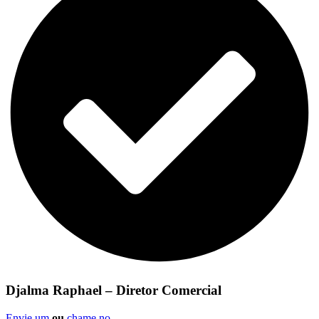
Djalma Raphael – Diretor Comercial
Envie um
ou
chame no