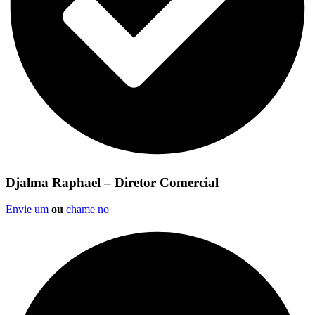
Djalma Raphael – Diretor Comercial
Envie um
ou
chame no