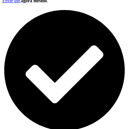
Envie um
agora mesmo
.