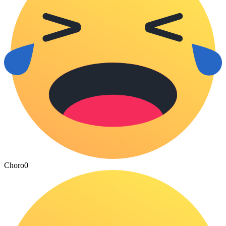
Choro
0