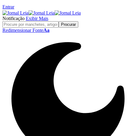
Entrar
Notificação
Exibir Mais
Redimensionar Fonte
Aa