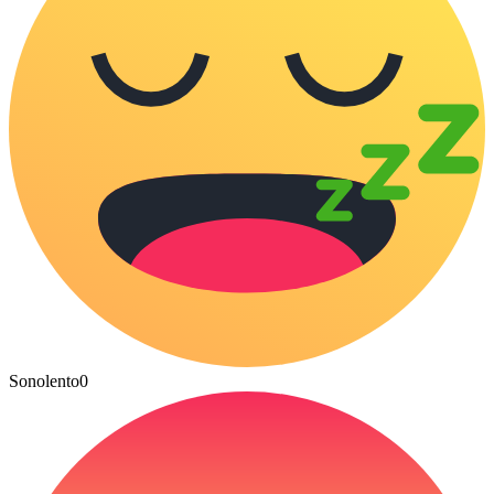
Sonolento
0