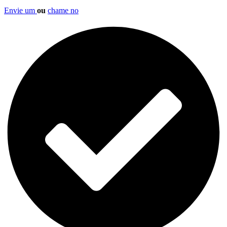
Envie um
ou
chame no