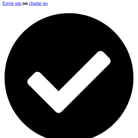
Envie um
ou
chame no