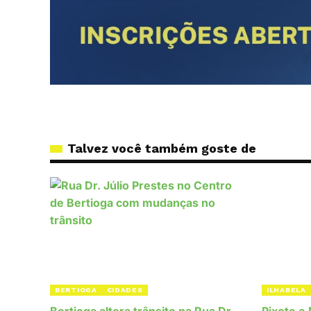
Talvez você também goste de
BERTIOGA
CIDADES
ILHABELA
Bertioga altera trânsito na Rua Dr.
Pixote e