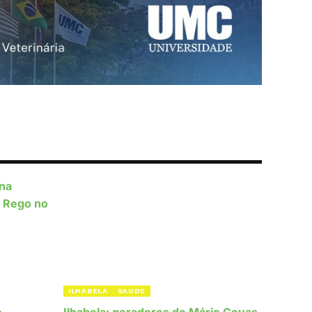
ILHABELA
SAÚDE
o
Ilhabela: geradores do Mário Covas