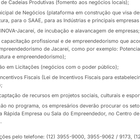
e Cadeias Produtivas (fomento aos negócios locais);
nicipal de Negócios (plataforma em construção que visa d
tura, para o SAAE, para as Indústrias e principais empresas
INOVA-Jacareí, de incubação e alavancagem de empresas;
 capacitação profissional e de empreendedorismo que aco
mpreendedorismo de Jacareí, como por exemplo: Potencia
stura e empreendedorismo);
ção em Licitações (negócios com o poder público);
ncentivos Fiscais (Lei de Incentivos Fiscais para estabele
;
aptação de recursos em projetos sociais, culturais e espor
ição no programa, os empresários deverão procurar os set
Via Rápida Empresa ou Sala do Empreendedor, no Centro de 
.
ções pelo telefone: (12) 3955-9000, 3955-9062 / 9173, 