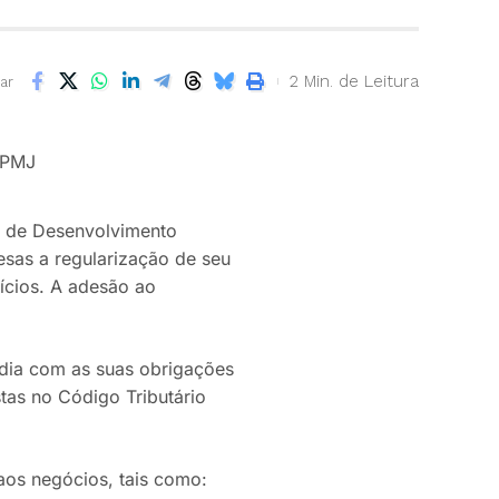
2 Min. de Leitura
ar
ia de Desenvolvimento
esas a regularização de seu
fícios. A adesão ao
 dia com as suas obrigações
tas no Código Tributário
aos negócios, tais como: