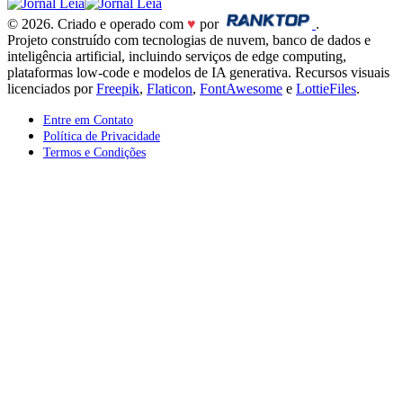
© 2026. Criado e operado com
♥
por
.
Projeto construído com tecnologias de nuvem, banco de dados e
inteligência artificial, incluindo serviços de edge computing,
plataformas low-code e modelos de IA generativa. Recursos visuais
licenciados por
Freepik
,
Flaticon
,
FontAwesome
e
LottieFiles
.
Entre em Contato
Política de Privacidade
Termos e Condições