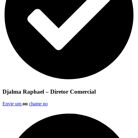
Djalma Raphael – Diretor Comercial
Envie um
ou
chame no