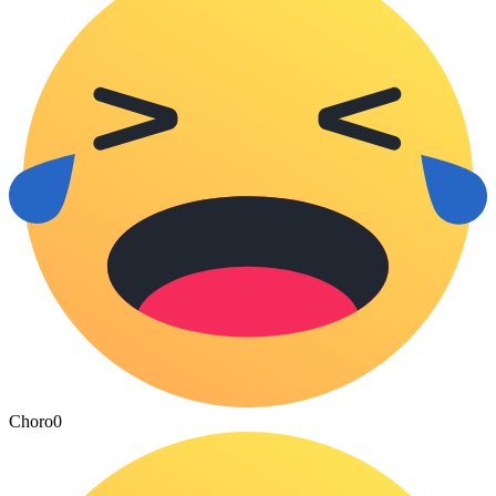
Choro
0