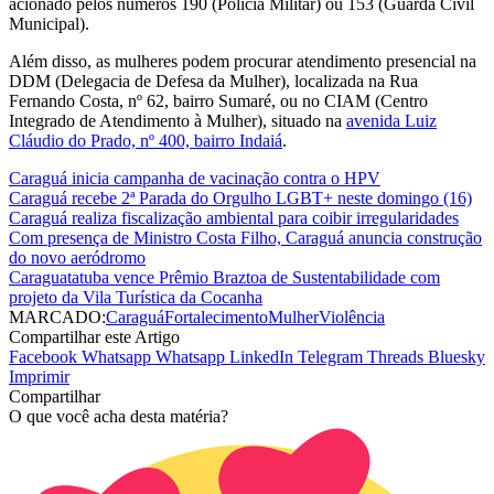
acionado pelos números 190 (Polícia Militar) ou 153 (Guarda Civil
Municipal).
Além disso, as mulheres podem procurar atendimento presencial na
DDM (Delegacia de Defesa da Mulher), localizada na Rua
Fernando Costa, nº 62, bairro Sumaré, ou no CIAM (Centro
Integrado de Atendimento à Mulher), situado na
avenida Luiz
Cláudio do Prado, nº 400, bairro Indaiá
.
Caraguá inicia campanha de vacinação contra o HPV
Caraguá recebe 2ª Parada do Orgulho LGBT+ neste domingo (16)
Caraguá realiza fiscalização ambiental para coibir irregularidades
Com presença de Ministro Costa Filho, Caraguá anuncia construção
do novo aeródromo
Caraguatatuba vence Prêmio Braztoa de Sustentabilidade com
projeto da Vila Turística da Cocanha
MARCADO:
Caraguá
Fortalecimento
Mulher
Violência
Compartilhar este Artigo
Facebook
Whatsapp
Whatsapp
LinkedIn
Telegram
Threads
Bluesky
Imprimir
Compartilhar
O que você acha desta matéria?