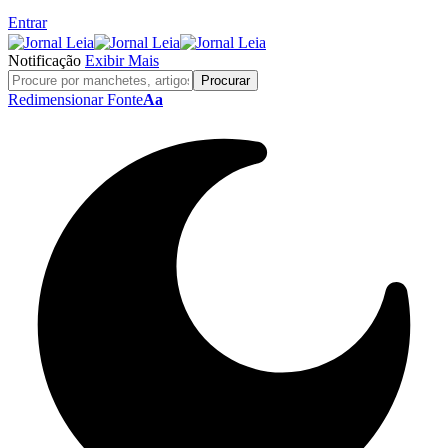
Entrar
Notificação
Exibir Mais
Redimensionar Fonte
Aa