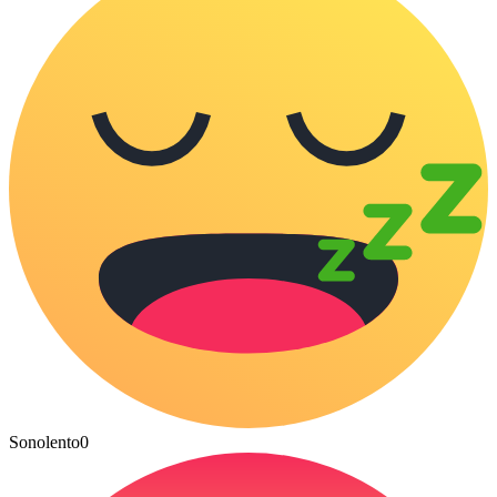
Sonolento
0