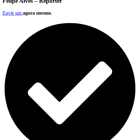
Felipe Alves – Repórter
Envie um
agora mesmo
.