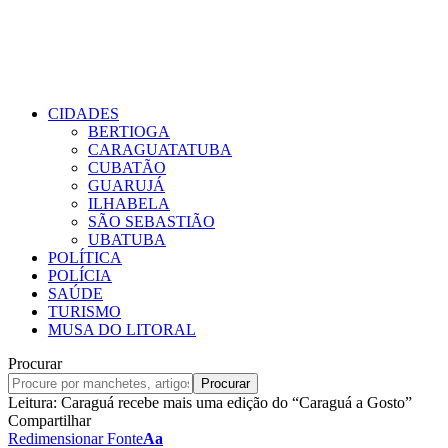
CIDADES
BERTIOGA
CARAGUATATUBA
CUBATÃO
GUARUJÁ
ILHABELA
SÃO SEBASTIÃO
UBATUBA
POLÍTICA
POLÍCIA
SAÚDE
TURISMO
MUSA DO LITORAL
Procurar
Leitura:
Caraguá recebe mais uma edição do “Caraguá a Gosto”
Compartilhar
Redimensionar Fonte
Aa