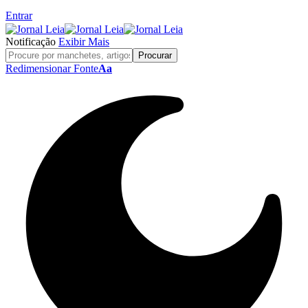
Entrar
Notificação
Exibir Mais
Redimensionar Fonte
Aa