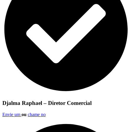
Djalma Raphael – Diretor Comercial
Envie um
ou
chame no