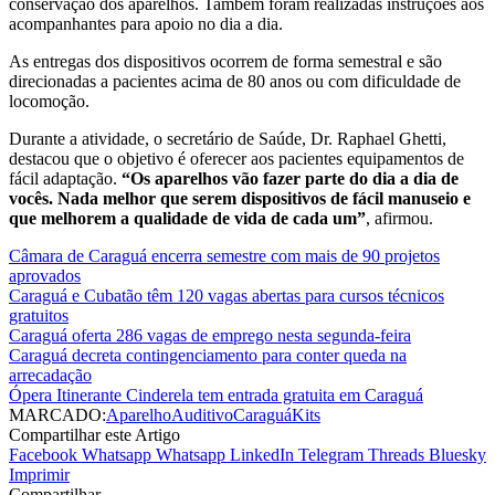
conservação dos aparelhos. Também foram realizadas instruções aos
acompanhantes para apoio no dia a dia.
As entregas dos dispositivos ocorrem de forma semestral e são
direcionadas a pacientes acima de 80 anos ou com dificuldade de
locomoção.
Durante a atividade, o secretário de Saúde, Dr. Raphael Ghetti,
destacou que o objetivo é oferecer aos pacientes equipamentos de
fácil adaptação.
“Os aparelhos vão fazer parte do dia a dia de
vocês. Nada melhor que serem dispositivos de fácil manuseio e
que melhorem a qualidade de vida de cada um”
, afirmou.
Câmara de Caraguá encerra semestre com mais de 90 projetos
aprovados
Caraguá e Cubatão têm 120 vagas abertas para cursos técnicos
gratuitos
Caraguá oferta 286 vagas de emprego nesta segunda-feira
Caraguá decreta contingenciamento para conter queda na
arrecadação
Ópera Itinerante Cinderela tem entrada gratuita em Caraguá
MARCADO:
Aparelho
Auditivo
Caraguá
Kits
Compartilhar este Artigo
Facebook
Whatsapp
Whatsapp
LinkedIn
Telegram
Threads
Bluesky
Imprimir
Compartilhar