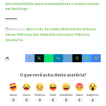
funcionalidade para consumidores e comerciantes
em Bertioga
MARCADO:
Bairro do Arrastão
Mobilidade Urbana
Obras Públicas
São Sebastião
Serviços Públicos
Zeladoria
O que você acha desta matéria?
Amor
Choro
Tristeza
Feliz
Sonolento
Raiva
Surpreso
0
0
0
0
0
0
0