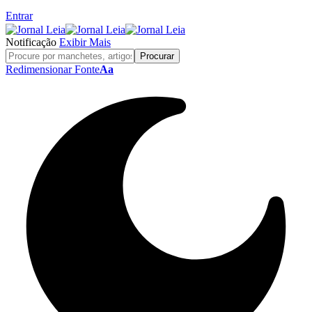
Entrar
Notificação
Exibir Mais
Redimensionar Fonte
Aa