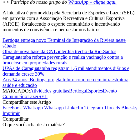
>> Participe do nosso grupo do
WhatsApp – clique aqui.
A iniciativa é promovida pela Secretaria de Esportes e Lazer (SEL),
em parceria com a Associação Recreativa e Cultural Esportiva
(ARCE), fortalecendo o esporte comunitário e incentivando
momentos de convivência e bem-estar nos bairros.
Bertioga entrega novo Terminal de Integração da Riviera neste
sábado
Obra de nova base da CNL interdita trecho da Rio-Santos
Caraguatatuba reforça prevenção e realiza vacinação contra a
brucelose em propriedades rurais
UPAs de Caraguatatuba registram 1,6 mil atendimentos diários e
demanda cresce 30%
Aos 34 anos, Bertioga projeta futuro com foco em infraestrutura,
saúde e educação
MARCADO:
Atividades gratuitas
Bertioga
Esportes
Evento
Comunitário
Lazer
SEL
Compartilhar este Artigo
Facebook
Whatsapp
Whatsapp
LinkedIn
Telegram
Threads
Bluesky
Imprimir
Compartilhar
O que você acha desta matéria?