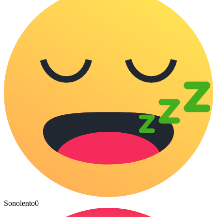
Sonolento
0