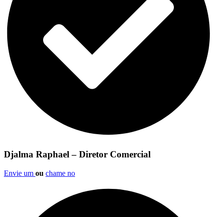
Djalma Raphael – Diretor Comercial
Envie um
ou
chame no