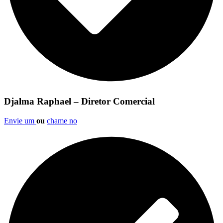
Djalma Raphael – Diretor Comercial
Envie um
ou
chame no