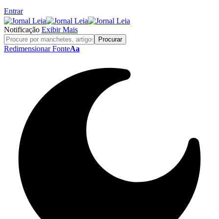
Entrar
Notificação
Exibir Mais
Redimensionar Fonte
Aa