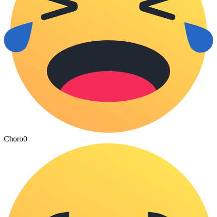
Choro
0