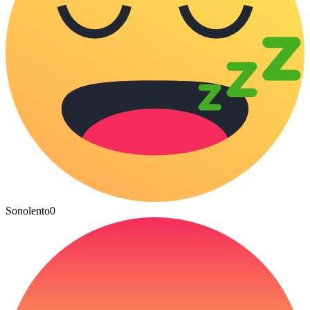
Sonolento
0