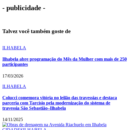
- publicidade -
Talvez você também goste de
ILHABELA
Ilhabela abre programação do Mês da Mulher com mais de 250
participantes
17/03/2026
ILHABELA
Colucci comemora vitória no leilão das travessias e destaca
parceria com Tarcísio pela modernização do sistema de
travessia São Sebastião–Ilhabela
14/11/2025
CIDADES
ILHABELA