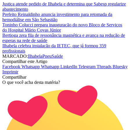
Justiça atende pedido de Ilhabela e determina que Sabesp regularize
abastecimento
Prefeito Reinaldinho anuncia investimento para retomada da
hemodiálise em São Sebastião
Toninho Colucci prepara inauguração do novo Bloco de Serviços
do Hospital Mário Covas Júnior
Bertioga zera fila de ressonância magnética e avança na redução de
esperas na rede de saúde
Ilhabela celebra instalação da IETEC, que já formou 359
profissionais
MARCADO:
Ilhabela
Pneu
Saúde
Compartilhar este Artigo
Facebook
Whatsapp
Whatsapp
LinkedIn
Telegram
Threads
Bluesky
Imprimir
Compartilhar
O que você acha desta matéria?