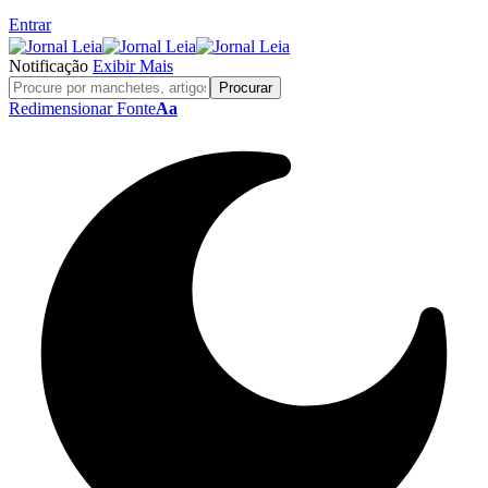
Entrar
Notificação
Exibir Mais
Redimensionar Fonte
Aa