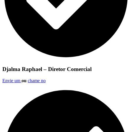
Djalma Raphael – Diretor Comercial
Envie um
ou
chame no