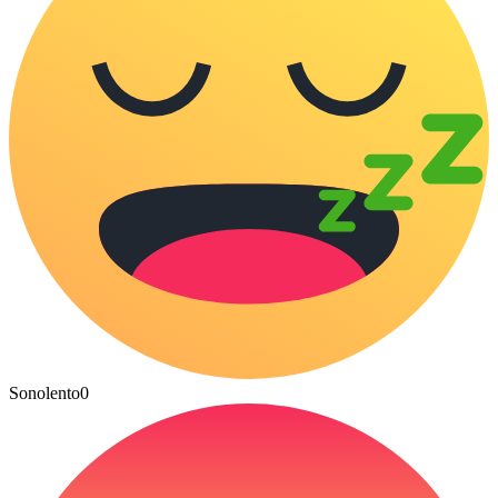
Sonolento
0