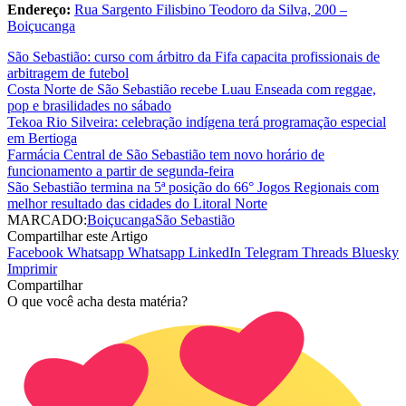
Endereço:
Rua Sargento Filisbino Teodoro da Silva, 200 –
Boiçucanga
São Sebastião: curso com árbitro da Fifa capacita profissionais de
arbitragem de futebol
Costa Norte de São Sebastião recebe Luau Enseada com reggae,
pop e brasilidades no sábado
Tekoa Rio Silveira: celebração indígena terá programação especial
em Bertioga
Farmácia Central de São Sebastião tem novo horário de
funcionamento a partir de segunda-feira
São Sebastião termina na 5ª posição do 66° Jogos Regionais com
melhor resultado das cidades do Litoral Norte
MARCADO:
Boiçucanga
São Sebastião
Compartilhar este Artigo
Facebook
Whatsapp
Whatsapp
LinkedIn
Telegram
Threads
Bluesky
Imprimir
Compartilhar
O que você acha desta matéria?