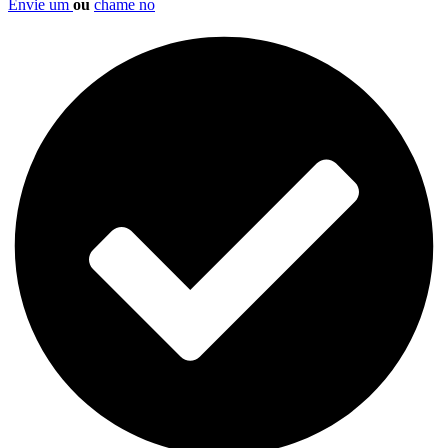
Envie um
ou
chame no