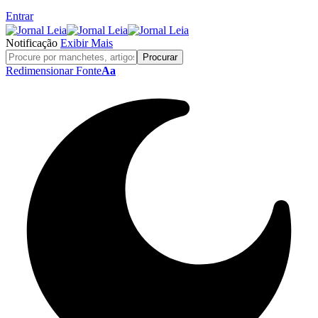
Entrar
Notificação
Exibir Mais
Redimensionar Fonte
Aa