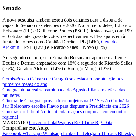
Senado
A nova pesquisa também testou dois cenários para a disputa de
vagas do Senado nas eleições de 2026. No primeiro deles, Eduardo
Bolsonaro (PL) e Guilherme Boulos (PSOL) destacam-se, com 19%
e 16% das intenções de votos, respectivamente. Eles aparecem à
frente de nomes como Capitão Derrite – PL (14%),
Geraldo
Alckmin
– PSB (12%) e Ricardo Salles – Novo (11%).
No segundo cenário, sem Eduardo Bolsonaro, aparecem à frente
Boulos e Derrite, empatados com 18% e seguidos de Ricardo Salles
(16%), Geraldo Alckmin (14%) e Rodrigo Manga (12%).
Comissões da Câmara de Caraguá se destacam por atuação nos
primeiros meses do ano
Caraguatatuba realiza caminhada do Agosto Lilás em defesa das
mulheres
Câmara de Caraguá aprova cinco projetos na 19ª Sessão Ordinária
Jair Bolsonaro escolhe Flávio para disputar a Presidência em 2026
Câmaras do Litoral Norte articulam ações conjuntas em encontro
regional
MARCADO:
Governo Lula
Pesquisa Real Time Big Data
Compartilhar este Artigo
Facebook
Whatsapp
Whatsapp
LinkedIn
Telegram
Threads
Bluesky