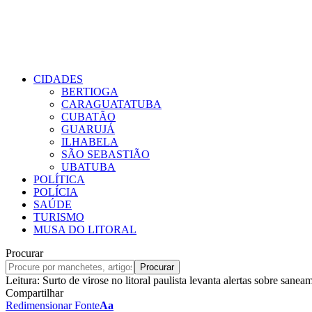
CIDADES
BERTIOGA
CARAGUATATUBA
CUBATÃO
GUARUJÁ
ILHABELA
SÃO SEBASTIÃO
UBATUBA
POLÍTICA
POLÍCIA
SAÚDE
TURISMO
MUSA DO LITORAL
Procurar
Leitura:
Surto de virose no litoral paulista levanta alertas sobre sanea
Compartilhar
Redimensionar Fonte
Aa