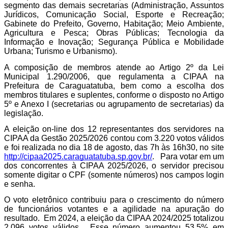
segmento das demais secretarias (Administração, Assuntos 
Jurídicos, Comunicação Social, Esporte e Recreação; 
Gabinete do Prefeito, Governo, Habitação; Meio Ambiente, 
Agricultura e Pesca; Obras Públicas; Tecnologia da 
Informação e Inovação; Segurança Pública e Mobilidade 
Urbana; Turismo e Urbanismo). 
A composição de membros atende ao Artigo 2º da Lei 
Municipal 1.290/2006, que regulamenta a CIPAA na 
Prefeitura de Caraguatatuba, bem como a escolha dos 
membros titulares e suplentes, conforme o disposto no Artigo 
5º e Anexo I (secretarias ou agrupamento de secretarias) da 
legislação. 
A eleição on-line dos 12 representantes dos servidores na 
CIPAA da Gestão 2025/2026 contou com 3.220 votos válidos 
e foi realizada no dia 18 de agosto, das 7h às 16h30, no site 
http://cipaa2025.caraguatatuba.sp.gov.br/
.   Para votar em um 
dos concorrentes à CIPAA 2025/2026, o servidor precisou 
somente digitar o CPF (somente números) nos campos login 
e senha. 
O voto eletrônico contribuiu para o crescimento do número 
de funcionários votantes e a agilidade na apuração do 
resultado.  Em 2024, a eleição da CIPAA 2024/2025 totalizou 
2.096 votos válidos.  Esse número aumentou 53,5% em 