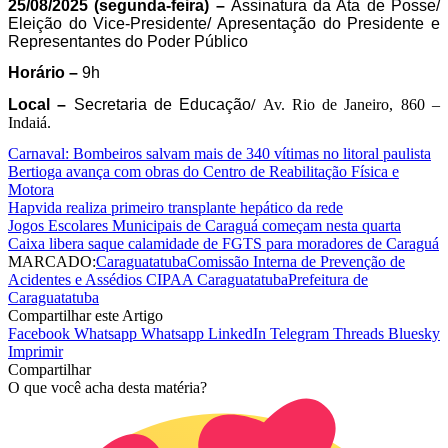
25/08/2025 (segunda-feira) – 
Assinatura da Ata de Posse/ 
Eleição do Vice-Presidente/ Apresentação do Presidente e 
Representantes do Poder Público
Horário –
 9h 
Local – 
Secretaria de Educação
/ 
Av. Rio de Janeiro, 860 – 
Indaiá. 
Carnaval: Bombeiros salvam mais de 340 vítimas no litoral paulista
Bertioga avança com obras do Centro de Reabilitação Física e
Motora
Hapvida realiza primeiro transplante hepático da rede
Jogos Escolares Municipais de Caraguá começam nesta quarta
Caixa libera saque calamidade de FGTS para moradores de Caraguá
MARCADO:
Caraguatatuba
Comissão Interna de Prevenção de
Acidentes e Assédios CIPAA Caraguatatuba
Prefeitura de
Caraguatatuba
Compartilhar este Artigo
Facebook
Whatsapp
Whatsapp
LinkedIn
Telegram
Threads
Bluesky
Imprimir
Compartilhar
O que você acha desta matéria?