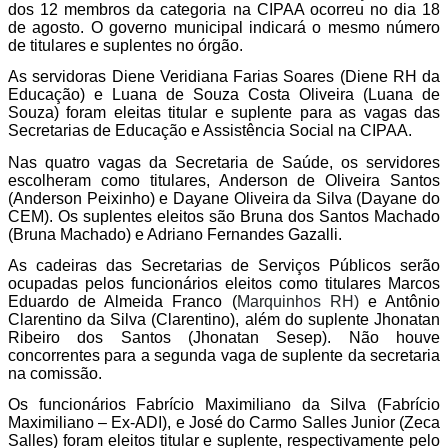
dos 12 membros da categoria na CIPAA ocorreu no dia 18 
de agosto. O governo municipal indicará o mesmo número 
de titulares e suplentes no órgão.
As servidoras Diene Veridiana Farias Soares (Diene RH da 
Educação) e Luana de Souza Costa Oliveira (Luana de 
Souza) foram eleitas titular e suplente para as vagas das 
Secretarias de Educação e Assistência Social na CIPAA.  
Nas quatro vagas da Secretaria de Saúde, os servidores 
escolheram como titulares, Anderson de Oliveira Santos 
(Anderson Peixinho) e Dayane Oliveira da Silva (Dayane do 
CEM). Os suplentes eleitos são Bruna dos Santos Machado 
(Bruna Machado) e Adriano Fernandes Gazalli.
As cadeiras das Secretarias de Serviços Públicos serão 
ocupadas pelos funcionários eleitos como titulares Marcos 
Eduardo de Almeida Franco (
Marquinhos RH) 
e Antônio 
Clarentino da Silva (Clarentino), além do suplente Jhonatan 
Ribeiro dos Santos (Jhonatan Sesep). Não houve 
concorrentes para a segunda vaga de suplente da secretaria 
na comissão. 
Os funcionários Fabrício Maximiliano da Silva (Fabrício 
Maximiliano – Ex-ADI), e José do Carmo Salles Junior (Zeca 
Salles) foram eleitos titular e suplente, respectivamente pelo 