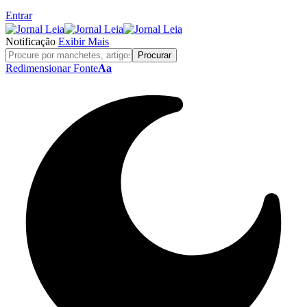
Entrar
Notificação
Exibir Mais
Redimensionar Fonte
Aa