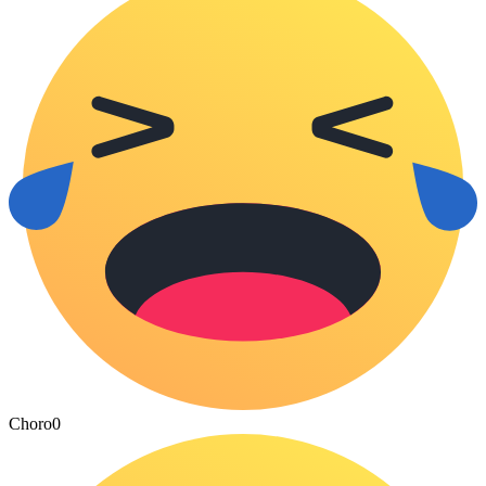
Choro
0