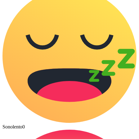
Sonolento
0