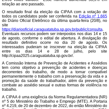
relação ao ano passado. 
O resultado final da eleição da CIPAA com a votação de 
todos os candidatos pode ser conferida na 
Edição nº 1.665
do Diário Oficial Eletrônico da última quarta-feira (20/8), no 
site 
https://diariooficial.caraguatatuba.sp.gov.br/public/consulta
.  
Eventuais recursos podem ser interpostos nos dias 14 e 15 
de agosto, conforme o edital de abertura. A divulgação do 
resultado definitivo ocorre no dia 20 de agosto. Os 
interessados puderam se inscrever na eleição da CIPAA 
entre os dias 14 e 28 de julho, pelo site
http://cipaa2025.caraguatatuba.sp.gov.br/
. 
A Comissão Interna de Prevenção de Acidentes e Assédios 
tem como objetivo a prevenção de acidentes e doenças 
decorrentes do trabalho, de modo a tornar compatível 
permanentemente o trabalho com a preservação da vida e a 
promoção da saúde do trabalhador, além da prevenção e 
combate ao assédio sexual e outras formas de violência no 
trabalho. 
A CIPAA é uma exigência da Norma Regulamentadora (NR) 
nº 5 do Ministério do Trabalho e Emprego (MTE). A Portaria 
nº 4.219, de 20 de dezembro de 2022, do então Ministério do 