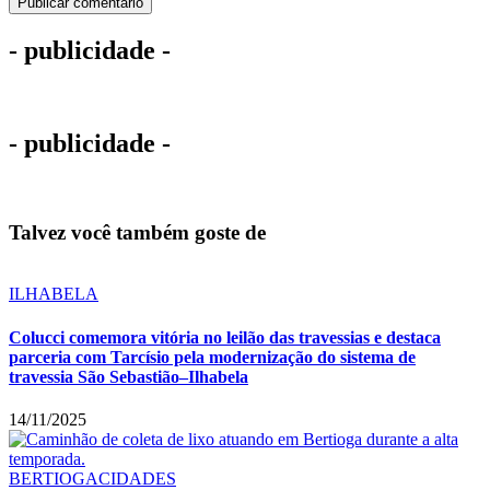
- publicidade -
- publicidade -
Talvez você também goste de
ILHABELA
Colucci comemora vitória no leilão das travessias e destaca
parceria com Tarcísio pela modernização do sistema de
travessia São Sebastião–Ilhabela
14/11/2025
BERTIOGA
CIDADES