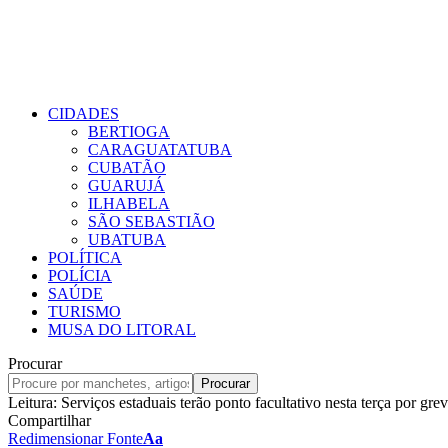
CIDADES
BERTIOGA
CARAGUATATUBA
CUBATÃO
GUARUJÁ
ILHABELA
SÃO SEBASTIÃO
UBATUBA
POLÍTICA
POLÍCIA
SAÚDE
TURISMO
MUSA DO LITORAL
Procurar
Leitura:
Serviços estaduais terão ponto facultativo nesta terça por g
Compartilhar
Redimensionar Fonte
Aa