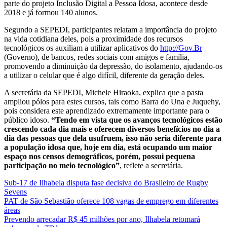
parte do projeto Inclusão Digital a Pessoa Idosa, acontece desde
2018 e já formou 140 alunos.
Segundo a SEPEDI, participantes relatam a importância do projeto
na vida cotidiana deles, pois a proximidade dos recursos
tecnológicos os auxiliam a utilizar aplicativos do
http://Gov.Br
(Governo), de bancos, redes sociais com amigos e família,
promovendo a diminuição da depressão, do isolamento, ajudando-os
a utilizar o celular que é algo difícil, diferente da geração deles.
A secretária da SEPEDI, Michele Hiraoka, explica que a pasta
ampliou pólos para estes cursos, tais como Barra do Una e Juquehy,
pois considera este aprendizado extremamente importante para o
público idoso.
“Tendo em vista que os avanços tecnológicos estão
crescendo cada dia mais e oferecem diversos benefícios no dia a
dia das pessoas que dela usufruem, isso não seria diferente para
a população idosa que, hoje em dia, está ocupando um maior
espaço nos censos demográficos, porém, possui pequena
participação no meio tecnológico”
, reflete a secretária.
Sub-17 de Ilhabela disputa fase decisiva do Brasileiro de Rugby
Sevens
PAT de São Sebastião oferece 108 vagas de emprego em diferentes
áreas
Prevendo arrecadar R$ 45 milhões por ano, Ilhabela retomará