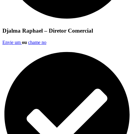
Djalma Raphael – Diretor Comercial
Envie um
ou
chame no