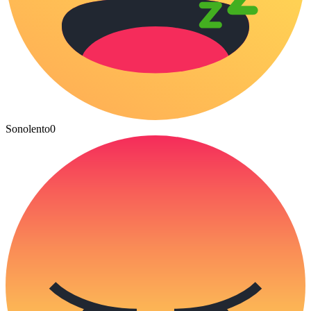
Sonolento
0