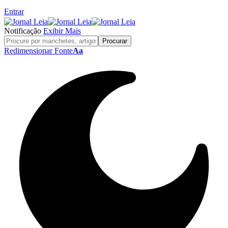
Entrar
Notificação
Exibir Mais
Redimensionar Fonte
Aa