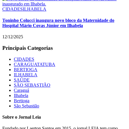
CIDADES
ILHABELA
Toninho Colucci inaugura novo bloco da Maternidade do
Hospital Mário Covas Júnior em Ilhabela
12/12/2025
Principais Categorias
CIDADES
CARAGUATATUBA
BERTIOGA
ILHABELA
SAÚDE
SÃO SEBASTIÃO
Caraguá
Ilhabela
Bertioga
São Sebastião
Sobre o Jornal Leia
Fundado por Laerton Santos em 2015, o jornal LEIA tem como