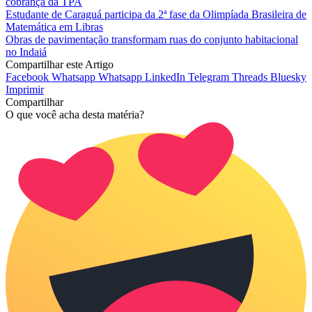
cobrança da TPA
Estudante de Caraguá participa da 2ª fase da Olimpíada Brasileira de
Matemática em Libras
Obras de pavimentação transformam ruas do conjunto habitacional
no Indaiá
Compartilhar este Artigo
Facebook
Whatsapp
Whatsapp
LinkedIn
Telegram
Threads
Bluesky
Imprimir
Compartilhar
O que você acha desta matéria?