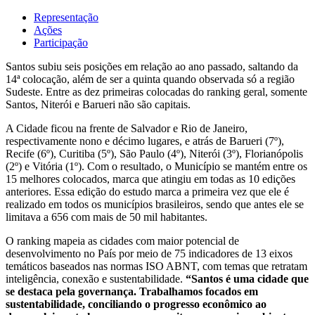
Representação
Ações
Participação
Santos subiu seis posições em relação ao ano passado, saltando da
14ª colocação, além de ser a quinta quando observada só a região
Sudeste. Entre as dez primeiras colocadas do ranking geral, somente
Santos, Niterói e Barueri não são capitais.
A Cidade ficou na frente de Salvador e Rio de Janeiro,
respectivamente nono e décimo lugares, e atrás de Barueri (7º),
Recife (6º), Curitiba (5º), São Paulo (4º), Niterói (3º), Florianópolis
(2º) e Vitória (1º). Com o resultado, o Município se mantém entre os
15 melhores colocados, marca que atingiu em todas as 10 edições
anteriores. Essa edição do estudo marca a primeira vez que ele é
realizado em todos os municípios brasileiros, sendo que antes ele se
limitava a 656 com mais de 50 mil habitantes.
O ranking mapeia as cidades com maior potencial de
desenvolvimento no País por meio de 75 indicadores de 13 eixos
temáticos baseados nas normas ISO ABNT, com temas que retratam
inteligência, conexão e sustentabilidade.
“Santos é uma cidade que
se destaca pela governança. Trabalhamos focados em
sustentabilidade, conciliando o progresso econômico ao