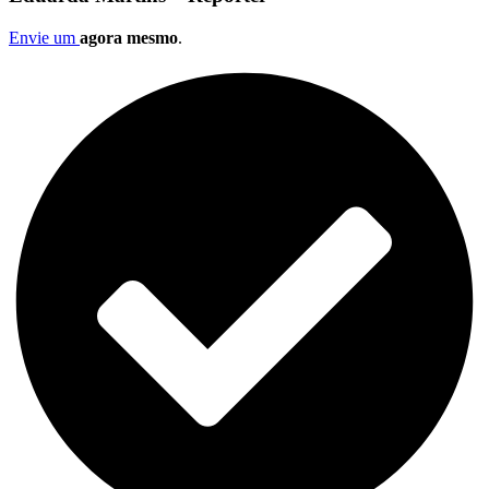
Envie um
agora mesmo
.