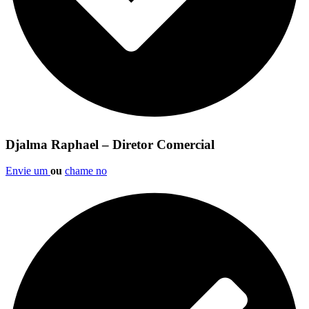
Djalma Raphael – Diretor Comercial
Envie um
ou
chame no