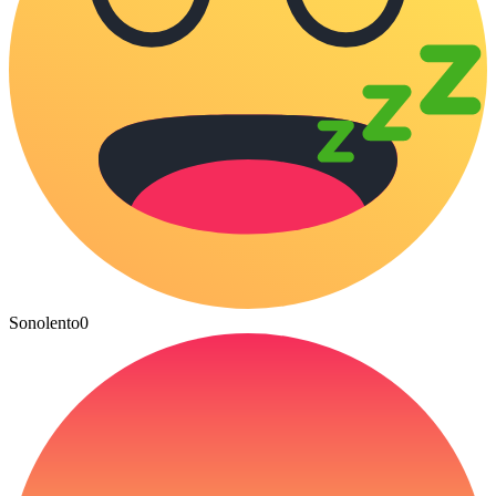
Sonolento
0