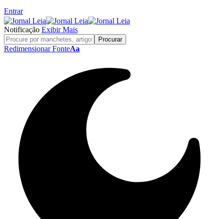
Entrar
Notificação
Exibir Mais
Redimensionar Fonte
Aa