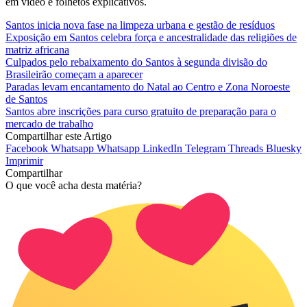
em vídeo e folhetos explicativos.
Santos inicia nova fase na limpeza urbana e gestão de resíduos
Exposição em Santos celebra força e ancestralidade das religiões de
matriz africana
Culpados pelo rebaixamento do Santos à segunda divisão do
Brasileirão começam a aparecer
Paradas levam encantamento do Natal ao Centro e Zona Noroeste
de Santos
Santos abre inscrições para curso gratuito de preparação para o
mercado de trabalho
Compartilhar este Artigo
Facebook
Whatsapp
Whatsapp
LinkedIn
Telegram
Threads
Bluesky
Imprimir
Compartilhar
O que você acha desta matéria?