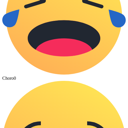
Choro
0