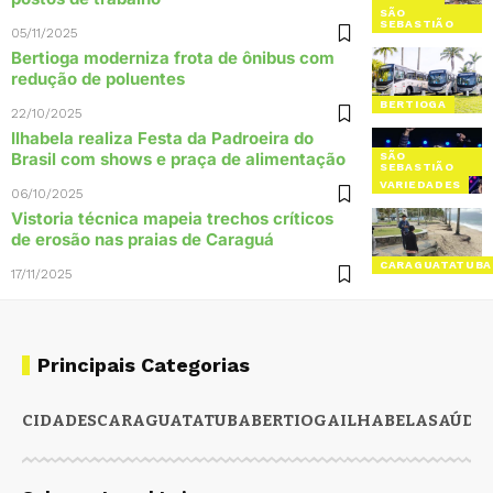
SÃO
SEBASTIÃO
05/11/2025
Bertioga moderniza frota de ônibus com
redução de poluentes
BERTIOGA
22/10/2025
Ilhabela realiza Festa da Padroeira do
Brasil com shows e praça de alimentação
SÃO
SEBASTIÃO
VARIEDADES
06/10/2025
Vistoria técnica mapeia trechos críticos
de erosão nas praias de Caraguá
CARAGUATATUBA
17/11/2025
Principais Categorias
CIDADES
CARAGUATATUBA
BERTIOGA
ILHABELA
SAÚDE