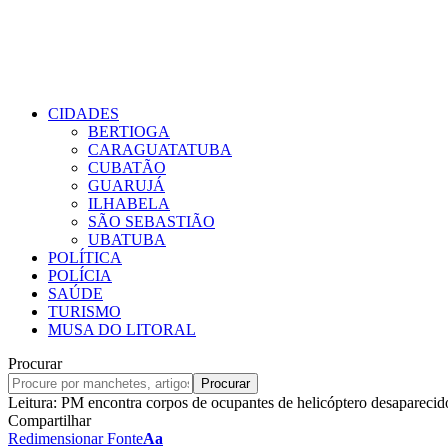
CIDADES
BERTIOGA
CARAGUATATUBA
CUBATÃO
GUARUJÁ
ILHABELA
SÃO SEBASTIÃO
UBATUBA
POLÍTICA
POLÍCIA
SAÚDE
TURISMO
MUSA DO LITORAL
Procurar
Leitura:
PM encontra corpos de ocupantes de helicóptero desaparecid
Compartilhar
Redimensionar Fonte
Aa