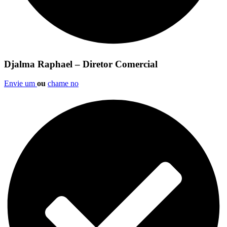
Djalma Raphael – Diretor Comercial
Envie um
ou
chame no