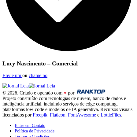
Lucy Nascimento – Comercial
Envie um
ou
chame no
© 2026. Criado e operado com
♥
por
.
Projeto construído com tecnologias de nuvem, banco de dados e
inteligência artificial, incluindo serviços de edge computing,
plataformas low-code e modelos de IA generativa. Recursos visuais
licenciados por
Freepik
,
Flaticon
,
FontAwesome
e
LottieFiles
.
Entre em Contato
Política de Privacidade
Termos e Condições