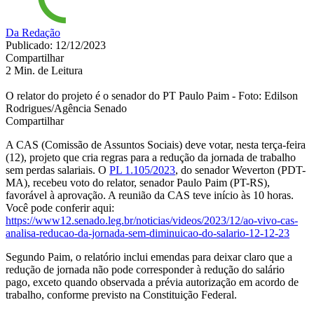
Da Redação
Publicado: 12/12/2023
Compartilhar
2 Min. de Leitura
O relator do projeto é o senador do PT Paulo Paim - Foto: Edilson
Rodrigues/Agência Senado
Compartilhar
A CAS (Comissão de Assuntos Sociais) deve votar, nesta terça-feira
(12), projeto que cria regras para a redução da jornada de trabalho
sem perdas salariais. O
PL 1.105/2023
, do senador Weverton (PDT-
MA), recebeu voto do relator, senador Paulo Paim (PT-RS),
favorável à aprovação. A reunião da CAS teve início às 10 horas.
Você pode conferir aqui:
https://www12.senado.leg.br/noticias/videos/2023/12/ao-vivo-cas-
analisa-reducao-da-jornada-sem-diminuicao-do-salario-12-12-23
Segundo Paim, o relatório inclui emendas para deixar claro que a
redução de jornada não pode corresponder à redução do salário
pago, exceto quando observada a prévia autorização em acordo de
trabalho, conforme previsto na Constituição Federal.