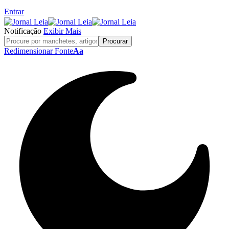
Entrar
Notificação
Exibir Mais
Redimensionar Fonte
Aa