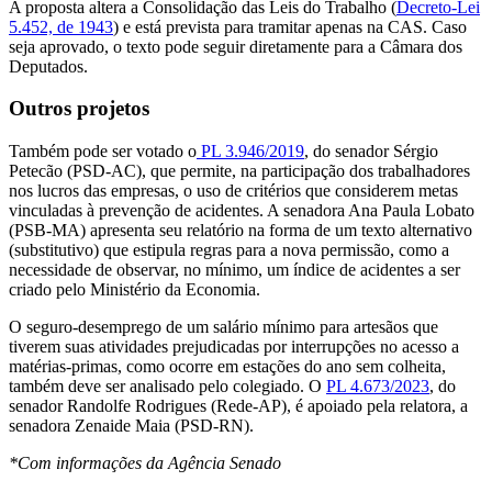
A proposta altera a Consolidação das Leis do Trabalho (
Decreto-Lei
5.452, de 1943
) e está prevista para tramitar apenas na CAS. Caso
seja aprovado, o texto pode seguir diretamente para a Câmara dos
Deputados.
Outros projetos
Também pode ser votado o
PL 3.946/2019
, do senador Sérgio
Petecão (PSD-AC), que permite, na participação dos trabalhadores
nos lucros das empresas, o uso de critérios que considerem metas
vinculadas à prevenção de acidentes. A senadora Ana Paula Lobato
(PSB-MA) apresenta seu relatório na forma de um texto alternativo
(substitutivo) que estipula regras para a nova permissão, como a
necessidade de observar, no mínimo, um índice de acidentes a ser
criado pelo Ministério da Economia.
O seguro-desemprego de um salário mínimo para artesãos que
tiverem suas atividades prejudicadas por interrupções no acesso a
matérias-primas, como ocorre em estações do ano sem colheita,
também deve ser analisado pelo colegiado. O
PL 4.673/2023
, do
senador Randolfe Rodrigues (Rede-AP), é apoiado pela relatora, a
senadora Zenaide Maia (PSD-RN).
*Com informações da Agência Senado