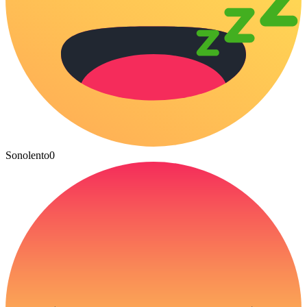
Sonolento
0