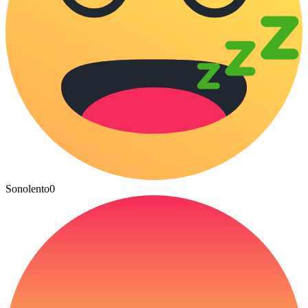
Sonolento
0