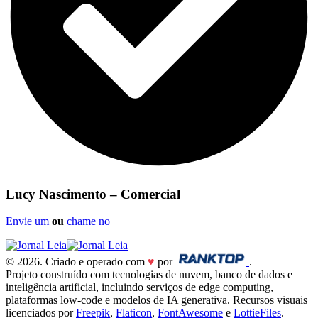
Lucy Nascimento – Comercial
Envie um
ou
chame no
© 2026. Criado e operado com
♥
por
.
Projeto construído com tecnologias de nuvem, banco de dados e
inteligência artificial, incluindo serviços de edge computing,
plataformas low-code e modelos de IA generativa. Recursos visuais
licenciados por
Freepik
,
Flaticon
,
FontAwesome
e
LottieFiles
.