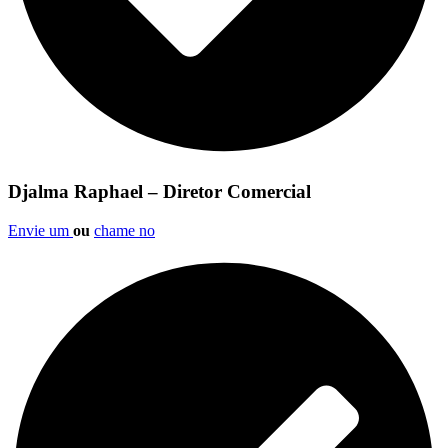
Djalma Raphael – Diretor Comercial
Envie um
ou
chame no