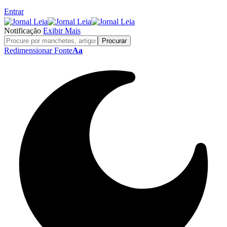
Entrar
Notificação
Exibir Mais
Redimensionar Fonte
Aa