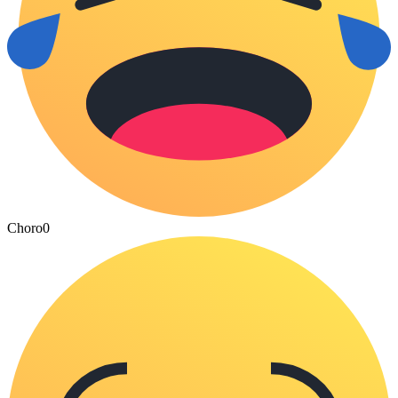
Choro
0