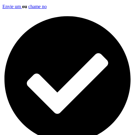
Envie um
ou
chame no