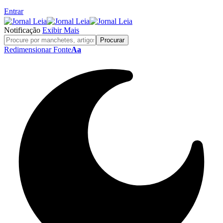
Entrar
Notificação
Exibir Mais
Redimensionar Fonte
Aa