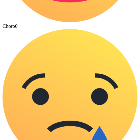
Choro
0