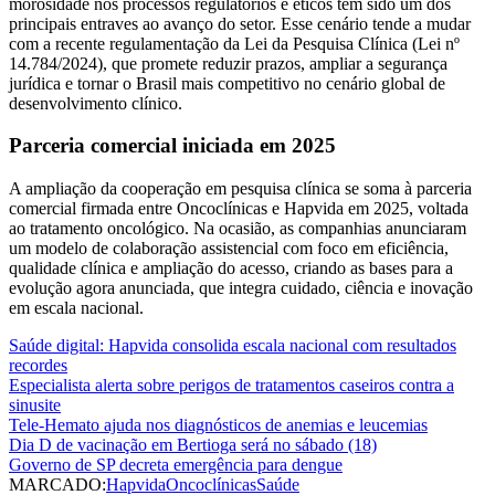
morosidade nos processos regulatórios e éticos tem sido um dos
principais entraves ao avanço do setor. Esse cenário tende a mudar
com a recente regulamentação da Lei da Pesquisa Clínica (Lei nº
14.784/2024), que promete reduzir prazos, ampliar a segurança
jurídica e tornar o Brasil mais competitivo no cenário global de
desenvolvimento clínico.
Parceria comercial iniciada em 2025
A ampliação da cooperação em pesquisa clínica se soma à parceria
comercial firmada entre Oncoclínicas e Hapvida em 2025, voltada
ao tratamento oncológico. Na ocasião, as companhias anunciaram
um modelo de colaboração assistencial com foco em eficiência,
qualidade clínica e ampliação do acesso, criando as bases para a
evolução agora anunciada, que integra cuidado, ciência e inovação
em escala nacional.
Saúde digital: Hapvida consolida escala nacional com resultados
recordes
Especialista alerta sobre perigos de tratamentos caseiros contra a
sinusite
Tele-Hemato ajuda nos diagnósticos de anemias e leucemias
Dia D de vacinação em Bertioga será no sábado (18)
Governo de SP decreta emergência para dengue
MARCADO:
Hapvida
Oncoclínicas
Saúde