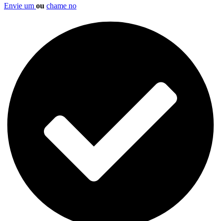
Envie um
ou
chame no