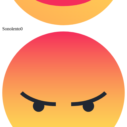
Sonolento
0