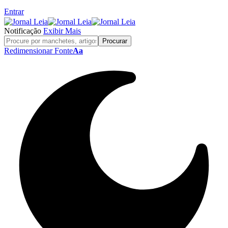
Entrar
Notificação
Exibir Mais
Redimensionar Fonte
Aa