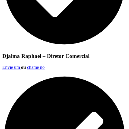
Djalma Raphael – Diretor Comercial
Envie um
ou
chame no