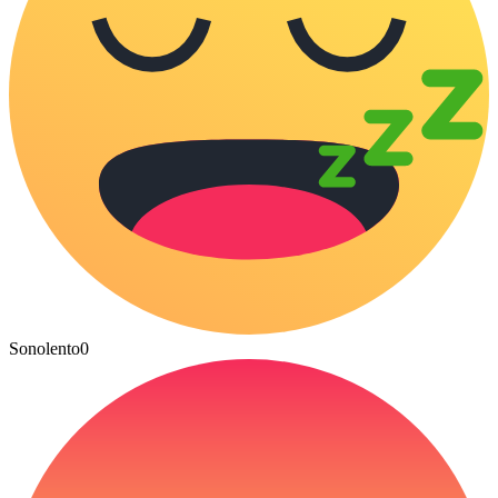
Sonolento
0