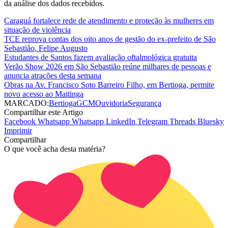
da análise dos dados recebidos.
Caraguá fortalece rede de atendimento e proteção às mulheres em
situação de violência
TCE reprova contas dos oito anos de gestão do ex-prefeito de São
Sebastião, Felipe Augusto
Estudantes de Santos fazem avaliação oftalmológica gratuita
Verão Show 2026 em São Sebastião reúne milhares de pessoas e
anuncia atrações desta semana
Obras na Av. Francisco Soto Barreiro Filho, em Bertioga, permite
novo acesso ao Maitinga
MARCADO:
Bertioga
GCM
Ouvidoria
Segurança
Compartilhar este Artigo
Facebook
Whatsapp
Whatsapp
LinkedIn
Telegram
Threads
Bluesky
Imprimir
Compartilhar
O que você acha desta matéria?