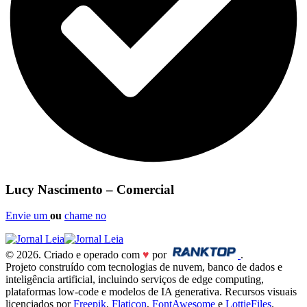
Lucy Nascimento – Comercial
Envie um
ou
chame no
© 2026. Criado e operado com
♥
por
.
Projeto construído com tecnologias de nuvem, banco de dados e
inteligência artificial, incluindo serviços de edge computing,
plataformas low-code e modelos de IA generativa. Recursos visuais
licenciados por
Freepik
,
Flaticon
,
FontAwesome
e
LottieFiles
.