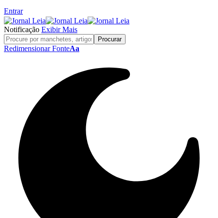
Entrar
Notificação
Exibir Mais
Redimensionar Fonte
Aa