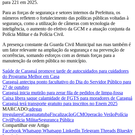
para 221 em 2025.
Para as forças de segurança e setores internos da Prefeitura, os
números refletem o fortalecimento das políticas públicas voltadas à
segurança, como a utilização de câmeras com tecnologia de
inteligência, o aumento do efetivo da GCM e a atuação conjunta da
Polícia Militar e da Polícia Civil.
A presença constante da Guarda Civil Municipal nas ruas também é
um fator relevante na ampliação da segurança e na prevenção de
ocorrências, somando esforços com as demais forças para a
manutenção da ordem pública no município.
Saúde de Caraguá promove tarde de autocuidados para cuidadores
do Programa Melhor em Casa
Caraguá antecipa ponto facultativo do Dia do Servidor Público para
27 de outubro
Caraguá inicia mutirão para zerar fila de pedidos de limpa-fossa
Caixa libera saque calamidade de FGTS para moradores de Caraguá
Caraguá terá transporte gratuito para inscritos no Enem 2025
MARCADO:
adegas
irregulares
Caraguatatuba
Fiscalização
GCM
Operação Verão
Polícia
Civil
Polícia Militar
Segurança Pública
Compartilhar este Artigo
Facebook
Whatsapp
Whatsapp
LinkedIn
Telegram
Threads
Bluesky