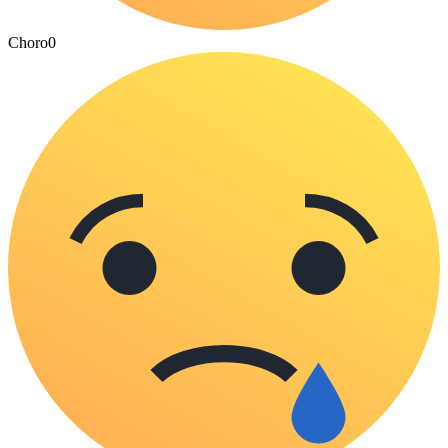
Choro
0