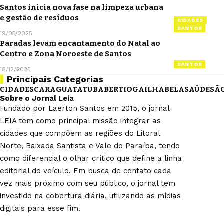
Santos inicia nova fase na limpeza urbana
e gestão de resíduos
CIDADES
SANTOS
19/05/2025
Paradas levam encantamento do Natal ao
Centro e Zona Noroeste de Santos
SANTOS
18/12/2025
Principais Categorias
CIDADES
CARAGUATATUBA
BERTIOGA
ILHABELA
SAÚDE
SÃ
Sobre o Jornal Leia
Fundado por Laerton Santos em 2015, o jornal
LEIA tem como principal missão integrar as
cidades que compõem as regiões do Litoral
Norte, Baixada Santista e Vale do Paraíba, tendo
como diferencial o olhar crítico que define a linha
editorial do veículo. Em busca de contato cada
vez mais próximo com seu público, o jornal tem
investido na cobertura diária, utilizando as mídias
digitais para esse fim.