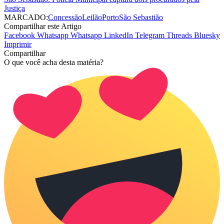
Justiça
MARCADO:
Concessão
Leilão
Porto
São Sebastião
Compartilhar este Artigo
Facebook
Whatsapp
Whatsapp
LinkedIn
Telegram
Threads
Bluesky
Imprimir
Compartilhar
O que você acha desta matéria?