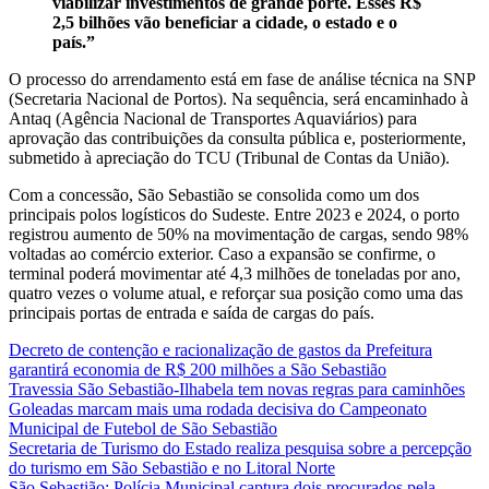
viabilizar investimentos de grande porte. Esses R$
2,5 bilhões vão beneficiar a cidade, o estado e o
país.”
O processo do arrendamento está em fase de análise técnica na SNP
(Secretaria Nacional de Portos). Na sequência, será encaminhado à
Antaq (Agência Nacional de Transportes Aquaviários) para
aprovação das contribuições da consulta pública e, posteriormente,
submetido à apreciação do TCU (Tribunal de Contas da União).
Com a concessão, São Sebastião se consolida como um dos
principais polos logísticos do Sudeste. Entre 2023 e 2024, o porto
registrou aumento de 50% na movimentação de cargas, sendo 98%
voltadas ao comércio exterior. Caso a expansão se confirme, o
terminal poderá movimentar até 4,3 milhões de toneladas por ano,
quatro vezes o volume atual, e reforçar sua posição como uma das
principais portas de entrada e saída de cargas do país.
Decreto de contenção e racionalização de gastos da Prefeitura
garantirá economia de R$ 200 milhões a São Sebastião
Travessia São Sebastião-Ilhabela tem novas regras para caminhões
Goleadas marcam mais uma rodada decisiva do Campeonato
Municipal de Futebol de São Sebastião
Secretaria de Turismo do Estado realiza pesquisa sobre a percepção
do turismo em São Sebastião e no Litoral Norte
São Sebastião: Polícia Municipal captura dois procurados pela