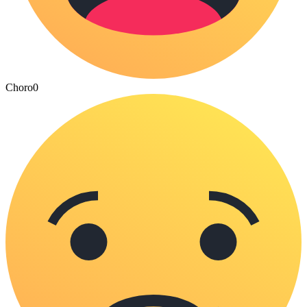
Choro
0