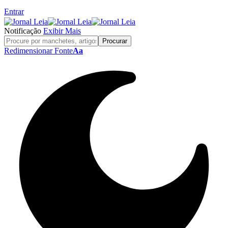
Entrar
Notificação
Exibir Mais
Redimensionar Fonte
Aa