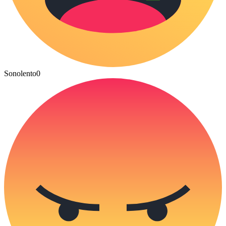
Sonolento
0