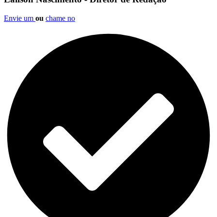
Envie um
ou
chame no