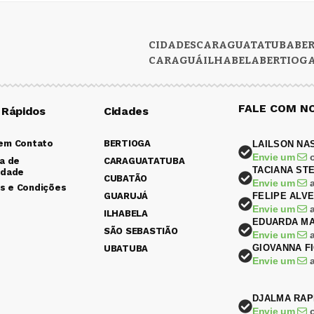
CIDADES
CARAGUATATUBA
BE
CARAGUÁ
ILHABELA
BERTIOG
FALE COM N
 Rápidos
Cidades
 em Contato
BERTIOGA
LAILSON NA
Envie um
ca de
CARAGUATATUBA
TACIANA ST
idade
CUBATÃO
Envie um
s e Condições
GUARUJÁ
FELIPE ALV
Envie um
ILHABELA
EDUARDA MA
SÃO SEBASTIÃO
Envie um
GIOVANNA F
UBATUBA
Envie um
DJALMA RAP
Envie um