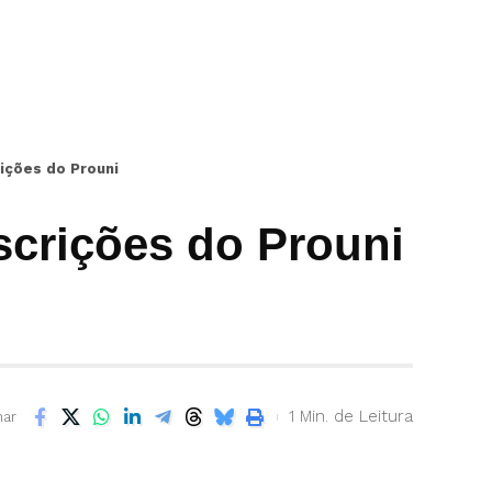
rições do Prouni
scrições do Prouni
1 Min. de Leitura
har