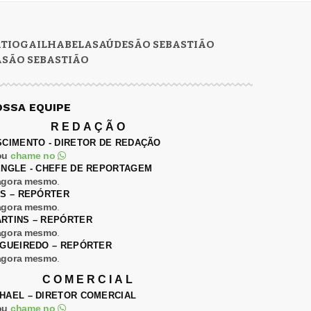
RTIOGA
ILHABELA
SAÚDE
SÃO SEBASTIÃO
A
SÃO SEBASTIÃO
OSSA EQUIPE
REDAÇÃO
SCIMENTO - DIRETOR DE REDAÇÃO
ou
chame no
ENGLE - CHEFE DE REPORTAGEM
agora mesmo
.
ES – REPÓRTER
agora mesmo
.
RTINS – REPÓRTER
agora mesmo
.
IGUEIREDO – REPÓRTER
agora mesmo
.
COMERCIAL
HAEL – DIRETOR COMERCIAL
ou
chame no