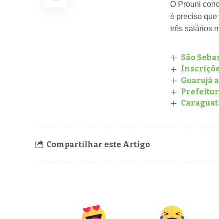
O Prouni conce
é preciso que 
três salários 
São Sebas
Inscriçõe
Guarujá a
Prefeitu
Caraguat
Compartilhar este Artigo